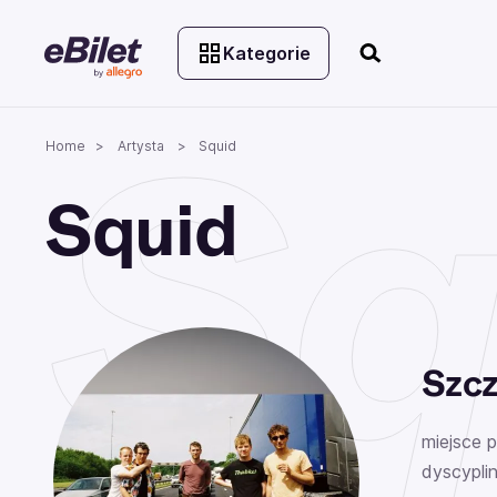
Kategorie
Sq
Home
Artysta
Squid
Squid
Szcz
miejsce 
dyscyplin