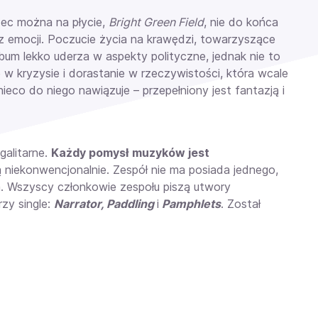
zec można na płycie,
Bright Green Field
, nie do końca
 emocji. Poczucie życia na krawędzi, towarzyszące
bum lekko uderza w aspekty polityczne, jednak nie to
w kryzysie i dorastanie w rzeczywistości, która wcale
nieco do niego nawiązuje –
przepełniony jest fantazją i
galitarne.
Każdy pomysł muzyków jest
 niekonwencjonalnie. Zespół nie ma posiada jednego,
'a. Wszyscy członkowie zespołu piszą utwory
zy single:
Narrator, Paddling
i
Pamphlets
. Został