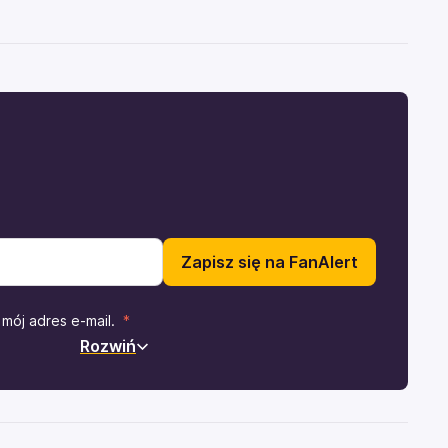
Zapisz się na FanAlert
mój adres e-mail.
Rozwiń