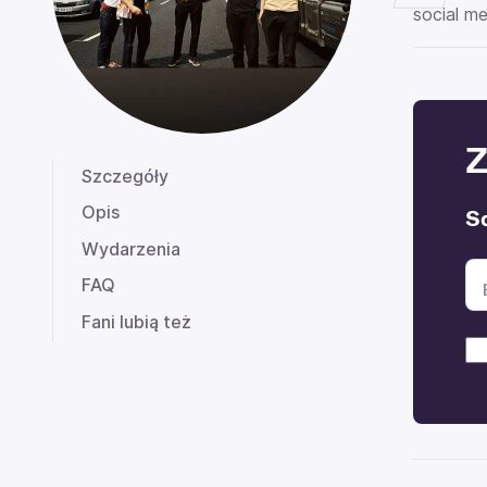
social me
Z
Szczegóły
Opis
S
Wydarzenia
FAQ
Fani lubią też