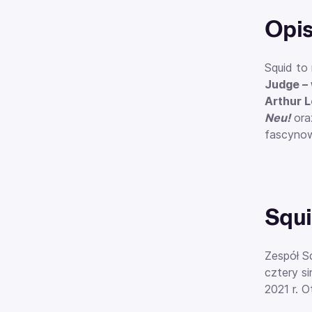
Opi
Squid to
Judge – 
Arthur L
Neu!
or
fascyno
Squi
Zespół S
cztery s
2021 r. 