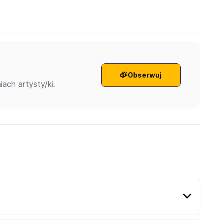
Obserwuj
ach artysty/ki.