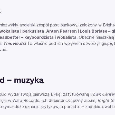
s
 niezwykły angielski zespół post-punkowy, założony w Brigh
wokalista i perkusista, Anton Pearson i Louis Borlase – git
eadbetter – keyboardzista i wokalista.
Obecnie mieszkają 
az
This Heats!
To właśnie pod ich wpływem stworzyli grupę, 
wać.
d – muzyka
quid wydał swoją pierwszą EPkę, zatytułowaną
Town Center
ingle w
Warp Records
. Ich debiutancki, pełny album,
Bright Gr
Otrzymał duże uznanie krytyków, a ponadto –
zadebiutował br