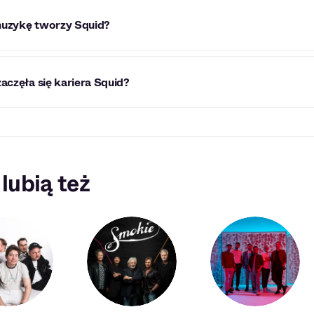
wydał dotychczas album Bright Green Field (2021).
uzykę tworzy Squid?
tworzy muzykę post-punk, experimental rock, new wave, pos
zaczęła się kariera Squid?
a Squid rozpoczęła się w 2006 roku.
 lubią też