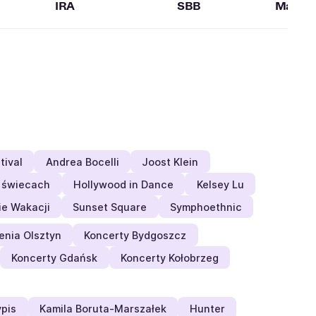
IRA
SBB
Maiden
tival
Andrea Bocelli
Joost Klein
y świecach
Hollywood in Dance
Kelsey Lu
e Wakacji
Sunset Square
Symphoethnic
nia Olsztyn
Koncerty Bydgoszcz
Koncerty Gdańsk
Koncerty Kołobrzeg
pis
Kamila Boruta-Marszałek
Hunter