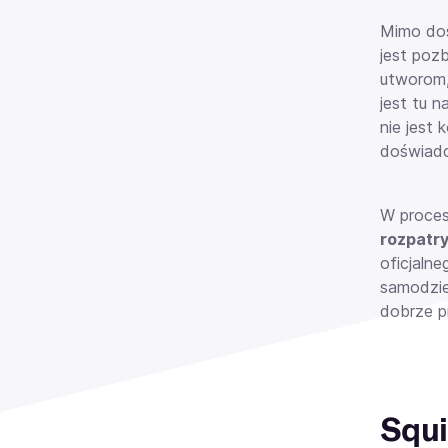
Mimo doś
jest poz
utworom,
jest tu 
nie jest
doświad
W procesi
rozpatr
oficjaln
samodzie
dobrze p
Squi