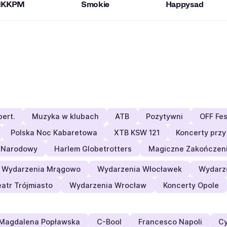
KKPM
Smokie
Happysad
ert.
Muzyka w klubach
ATB
Pozytywni
OFF Fes
Polska Noc Kabaretowa
XTB KSW 121
Koncerty prz
 Narodowy
Harlem Globetrotters
Magiczne Zakończeni
Wydarzenia Mrągowo
Wydarzenia Włocławek
Wydarze
atr Trójmiasto
Wydarzenia Wrocław
Koncerty Opole
Magdalena Popławska
C-Bool
Francesco Napoli
Cy