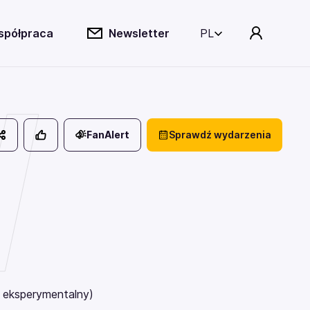
spółpraca
Newsletter
PL
d
FanAlert
Sprawdź wydarzenia
k eksperymentalny)