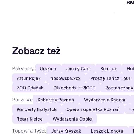
SM
Zobacz też
Polecamy:
Urszula
Jimmy Carr
Son Lux
Hub
Artur Rojek
nosowska.xxx
Proszę Tańcz Tour
ZOO Gdańsk
Otsochodzi - RIOTT
Roztańczony
Poszukaj:
Kabarety Poznań
Wydarzenia Radom
Koncerty Białystok
Opera i operetka Poznań
Te
Teatr Kielce
Wydarzenia Opole
Topowi artyści:
Jerzy Kryszak
Leszek Lichota