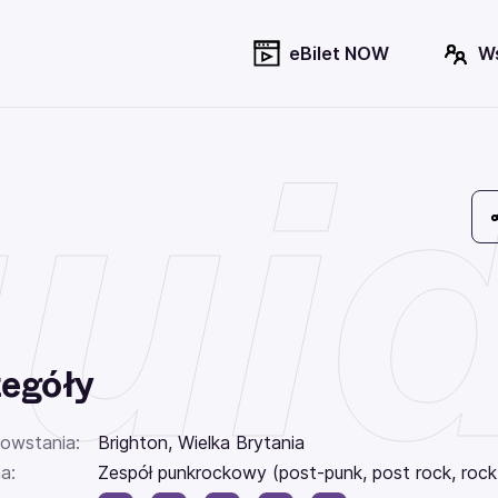
eBilet NOW
W
ui
egóły
powstania:
Brighton, Wielka Brytania
a:
Zespół punkrockowy (post-punk, post rock, roc