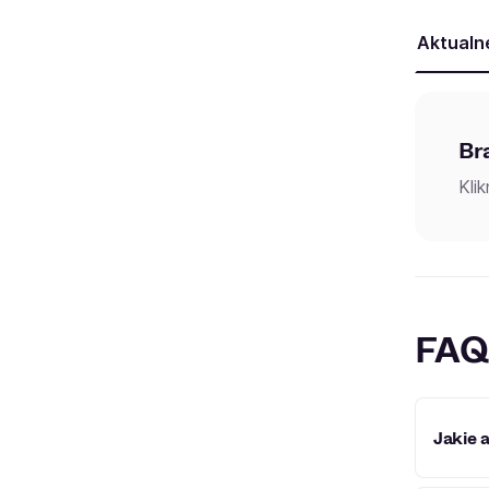
Aktualn
Br
Kli
FAQ
Jakie 