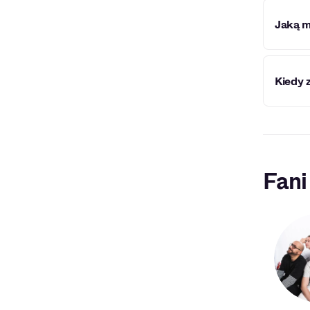
Squid 
Jaką m
Squid 
Kiedy 
Karier
Fani