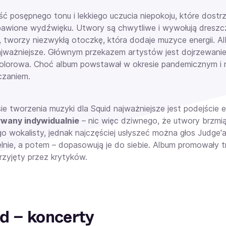
ć posępnego tonu i lekkiego uczucia niepokoju, które dostr
bawione wydźwięku. Utwory są chwytliwe i wywołują dreszcz
 tworzy niezwykłą otoczkę, która dodaje muzyce energii. Al
najważniejsze. Głównym przekazem artystów jest dojrzewanie 
 kolorowa. Choć album powstawał w okresie pandemicznym i 
czaniem.
e tworzenia muzyki dla Squid najważniejsze jest podejście e
ywany indywidualnie
– nic więc dziwnego, że utwory brzmią
ego wokalisty, jednak najczęściej usłyszeć można głos Judge
lnie, a potem – dopasowują je do siebie. Album promowały tr
rzyjęty przez krytyków.
d – koncerty