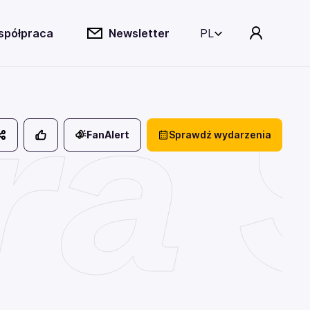
spółpraca
Newsletter
PL
ra 
FanAlert
Sprawdź wydarzenia