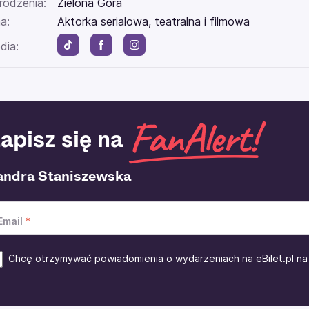
rodzenia:
Zielona Góra
a:
Aktorka serialowa, teatralna i filmowa
dia:
apisz się na
andra Staniszewska
Email
Chcę otrzymywać powiadomienia o wydarzeniach na eBilet.pl na 