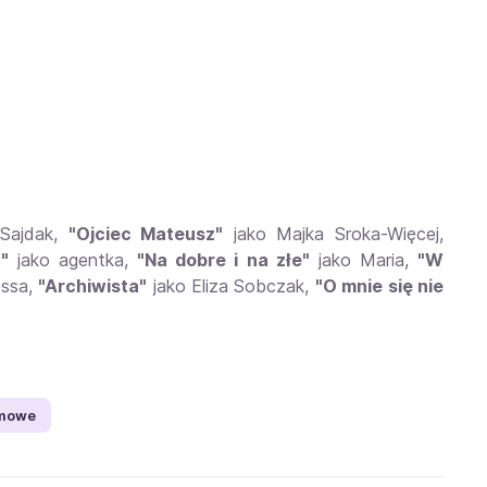
Sajdak,
"Ojciec Mateusz"
jako Majka Sroka-Więcej,
"
jako agentka,
"Na dobre i na złe"
jako Maria,
"W
essa,
"Archiwista"
jako Eliza Sobczak,
"O mnie się nie
lmowe