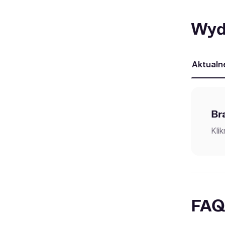
Wyd
Aktualn
Br
Kli
FAQ