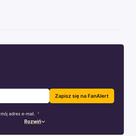
Zapisz się na FanAlert
mój adres e-mail.
Rozwiń