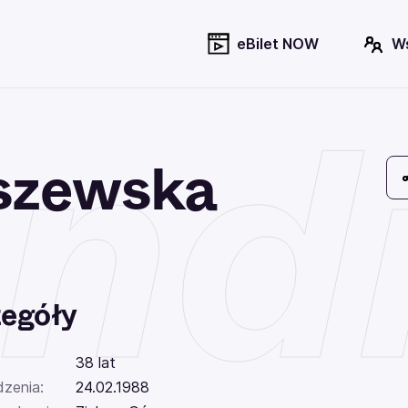
eBilet NOW
W
nd
szewska
egóły
38 lat
dzenia:
24.02.1988