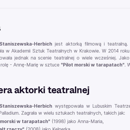
s
Staniszewska-Herbich
jest aktorką filmową i teatralną.
ła w Akademii Sztuk Teatralnych w Krakowie. W 2014 roku z
owała jednak na scenie teatralnej o wiele wcześniej. Jako
 rolę - Annę-Marię w sztuce
"Pilot morski w tarapatach"
. 
era aktorki teatralnej
Staniszewska-Herbich
występowała w Lubuskim Teatrze
alladium. Zagrała w wielu sztukach teatralnych, takich jak:
t morski w tarapatach"
(1998) jako Anna-Maria,
ałt rzeczy"
(2008) jako Kelnerka,