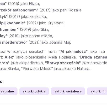
mia"
(2015) jako Elizka,
rzekór astronomom"
(2017) jako pani Rozalia,
tyk"
(2017) jako kioskarka,
śpij kochanie"
(2017) jako Krystyna,
thcember"
(2019) jako Skin,
day"
(2019) jako panna młoda,
k morderstwo"
(2021) jako Joanna Maj.
też w licznych serialach, m.in.:
"M jak miłość"
jako Iza 
rz Alex"
jako piosenkarka Mela Popielska,
"Druga szansa
erca"
jako ekspedientka,
"Barwy szczęścia"
jako steward
ako Blanka, "Pierwsza Miłość" jako aktorka Natalia.
e:
teatralne
aktorki polskie
aktorki serialowe
aktorki fi