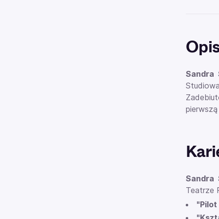
Opi
Sandra 
Studiowa
Zadebiut
pierwszą
Kari
Sandra 
Teatrze P
"Pilo
"Kszt