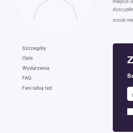
miejsce u
dyscyplin
social me
Szczegóły
Z
Opis
Wydarzenia
S
FAQ
Fani lubią też