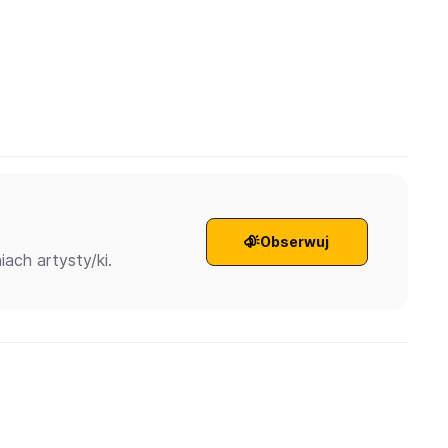
Obserwuj
ach artysty/ki.