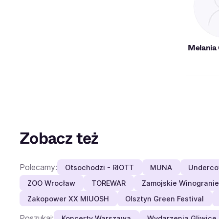
Melania 
Zobacz też
Polecamy:
Otsochodzi - RIOTT
MUNA
Undercov
ZOO Wrocław
TOREWAR
Zamojskie Winogranie
Zakopower XX MIUOSH
Olsztyn Green Festival
Poszukaj:
Koncerty Warszawa
Wydarzenia Gliwice