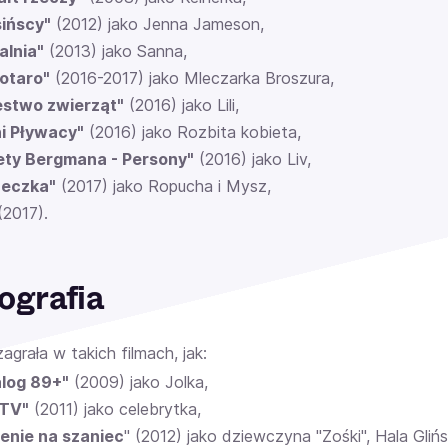
sińscy"
(2012) jako Jenna Jameson,
alnia"
(2013) jako Sanna,
otaro"
(2016-2017) jako Mleczarka Broszura,
estwo zwierząt"
(2016) jako Lili,
i Pływacy"
(2016) jako Rozbita kobieta,
ety Bergmana - Persony"
(2016) jako Liv,
neczka"
(2017) jako Ropucha i Mysz,
2017).
ografia
agrała w takich filmach, jak:
log 89+"
(2009) jako Jolka,
 TV"
(2011) jako celebrytka,
enie na szaniec
" (2012) jako dziewczyna "Zośki", Hala Glińs