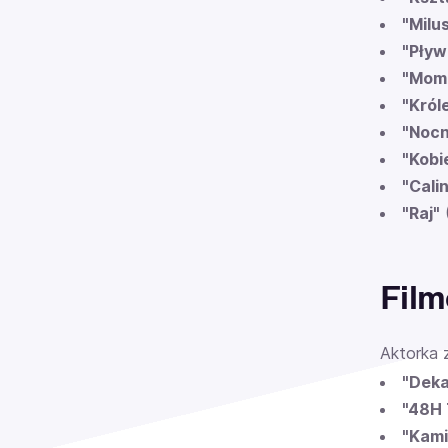
"Milu
"Pływ
"Mom
"Król
"Nocn
"Kobi
"Cali
"Raj"
(
Film
Aktorka z
"Deka
"48H
"Kami