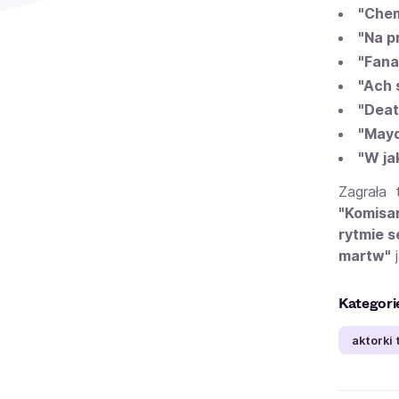
"Che
"Na p
"Fana
"Ach 
"Dea
"May
"W ja
Zagrała 
"Komisa
rytmie s
martw"
j
Kategori
aktorki 