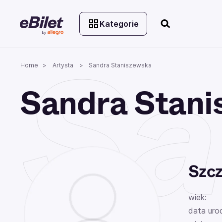
Kategorie
Sa
Home
Artysta
Sandra Staniszewska
Sandra Stani
Szcz
wiek:
data uro