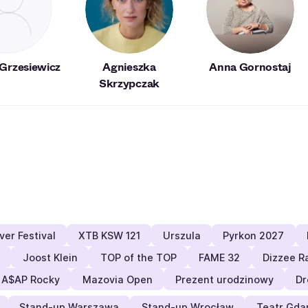
Grzesiewicz
Agnieszka
Anna Gornostaj
Skrzypczak
er Festival
XTB KSW 121
Urszula
Pyrkon 2027
Joost Klein
TOP of the TOP
FAME 32
Dizzee R
A$AP Rocky
Mazovia Open
Prezent urodzinowy
Dr
Stand-up Warszawa
Stand-up Wrocław
Teatr Gda