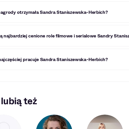
nagrody otrzymała Sandra Staniszewska-Herbich?
a otrzymała nagrodę aktorską podczas 31. łódzkiego Festiwa
są najbardziej cenione role filmowe i serialowe Sandry Stani
w sztuce "Pływalnia".
a jest najbardziej ceniona za rolę: Elizki w "Chemii", kioska
najczęściej pracuje Sandra Staniszewska-Herbich?
c" oraz panny młodej w "Mayday".
a najczęściej pracuje z Sylwestrem Jakimowem, Anną Dere
 lubią też