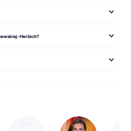
lu Szkół Teatralnych. Została nagrodzona za rolę
szewskiej-Herbich?
rki w "Fanatyku", dziewczyny "Zośki" w "Kamieniach na
szowską oraz Andrzejem Grabowskim.