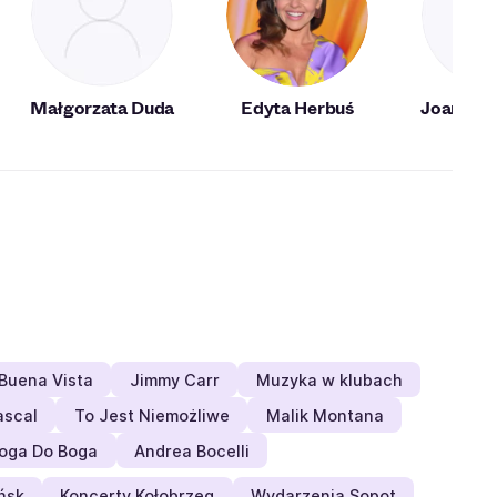
Małgorzata Duda
Edyta Herbuś
Joanna 
Buena Vista
Jimmy Carr
Muzyka w klubach
ascal
To Jest Niemożliwe
Malik Montana
oga Do Boga
Andrea Bocelli
ńsk
Koncerty Kołobrzeg
Wydarzenia Sopot