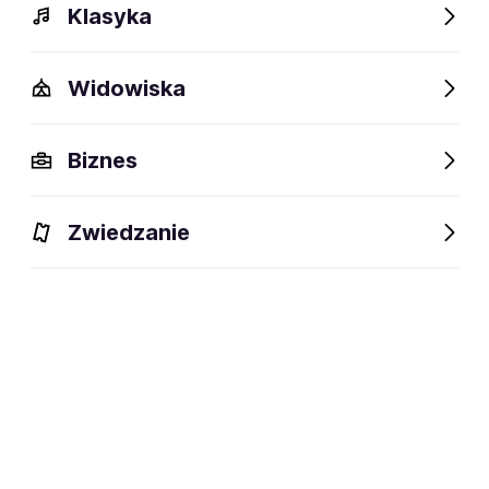
Klasyka
Widowiska
Szczegóły
Opis
Wydarzenia
Fani lubią też
Biznes
Szczegóły
Zwiedzanie
Gladbeck, Niemcy
miejsce powstania:
zespół muzyczny · heavy metal ·
dyscyplina:
power metal · speed metal
social media:
Zapisz się na