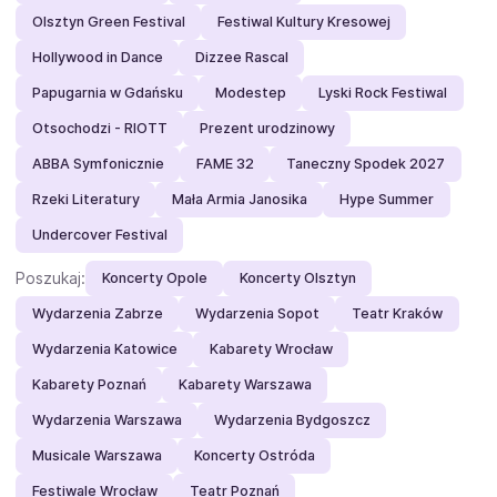
Olsztyn Green Festival
Festiwal Kultury Kresowej
Hollywood in Dance
Dizzee Rascal
Papugarnia w Gdańsku
Modestep
Lyski Rock Festiwal
Otsochodzi - RIOTT
Prezent urodzinowy
ABBA Symfonicznie
FAME 32
Taneczny Spodek 2027
Rzeki Literatury
Mała Armia Janosika
Hype Summer
Undercover Festival
Poszukaj:
Koncerty Opole
Koncerty Olsztyn
Wydarzenia Zabrze
Wydarzenia Sopot
Teatr Kraków
Wydarzenia Katowice
Kabarety Wrocław
Kabarety Poznań
Kabarety Warszawa
Wydarzenia Warszawa
Wydarzenia Bydgoszcz
Musicale Warszawa
Koncerty Ostróda
Festiwale Wrocław
Teatr Poznań