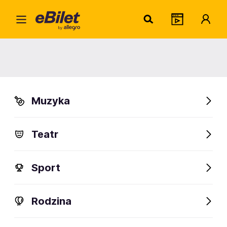
Grave
Home
Artysta
Grave Digger
Grave Digger
Muzyka
Sprawdź wydarzenia
Teatr
FanAlert
Sport
Rodzina