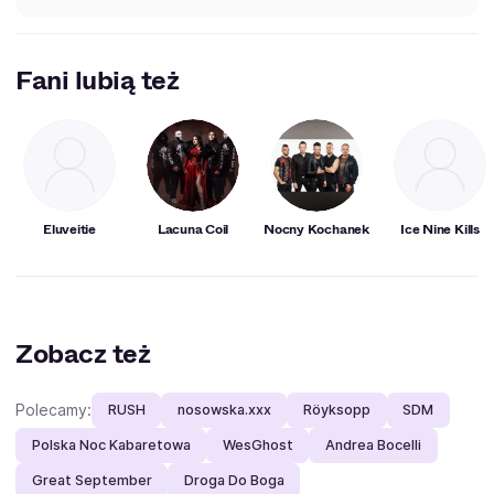
Fani lubią też
Eluveitie
Lacuna Coil
Nocny Kochanek
Ice Nine Kills
Zobacz też
Polecamy:
RUSH
nosowska.xxx
Röyksopp
SDM
Polska Noc Kabaretowa
WesGhost
Andrea Bocelli
Great September
Droga Do Boga