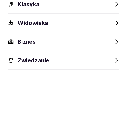
Klasyka
Widowiska
Szczegóły
Opis
Wydarzenia
Fani lubią też
Biznes
Szczegóły
Zwiedzanie
Brytyjski zespół thrash/blackmetalowy.
dyscyplina:
social media:
Zapisz się na