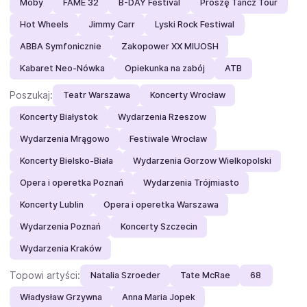
Moby
FAME 32
B-DAY Festival
Proszę Tańcz Tour
Hot Wheels
Jimmy Carr
Lyski Rock Festiwal
ABBA Symfonicznie
Zakopower XX MIUOSH
Kabaret Neo-Nówka
Opiekunka na zabój
ATB
Poszukaj:
Teatr Warszawa
Koncerty Wrocław
Koncerty Białystok
Wydarzenia Rzeszow
Wydarzenia Mrągowo
Festiwale Wrocław
Koncerty Bielsko-Biała
Wydarzenia Gorzow Wielkopolski
Opera i operetka Poznań
Wydarzenia Trójmiasto
Koncerty Lublin
Opera i operetka Warszawa
Wydarzenia Poznań
Koncerty Szczecin
Wydarzenia Kraków
Topowi artyści:
Natalia Szroeder
Tate McRae
68
Władysław Grzywna
Anna Maria Jopek