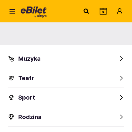
Veno
Home
Artysta
Venom
Venom
Muzyka
Sprawdź wydarzenia
Teatr
FanAlert
Sport
Rodzina