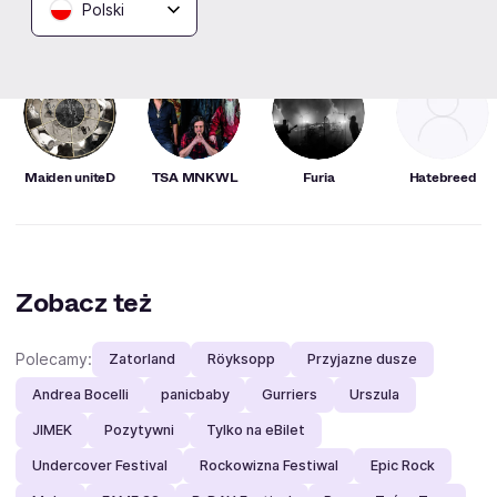
Polski
Fani lubią też
Maiden uniteD
TSA MNKWL
Furia
Hatebreed
Zobacz też
Polecamy:
Zatorland
Röyksopp
Przyjazne dusze
Andrea Bocelli
panicbaby
Gurriers
Urszula
JIMEK
Pozytywni
Tylko na eBilet
Undercover Festival
Rockowizna Festiwal
Epic Rock