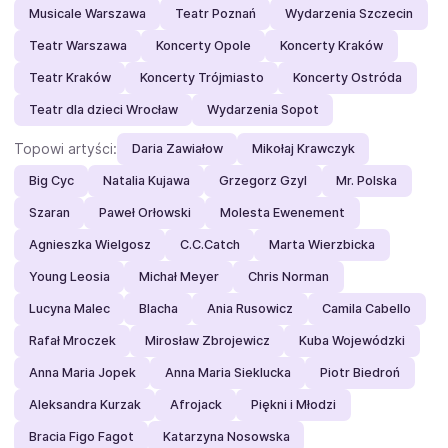
Musicale Warszawa
Teatr Poznań
Wydarzenia Szczecin
Teatr Warszawa
Koncerty Opole
Koncerty Kraków
Teatr Kraków
Koncerty Trójmiasto
Koncerty Ostróda
Teatr dla dzieci Wrocław
Wydarzenia Sopot
Topowi artyści:
Daria Zawiałow
Mikołaj Krawczyk
Big Cyc
Natalia Kujawa
Grzegorz Gzyl
Mr. Polska
Szaran
Paweł Orłowski
Molesta Ewenement
Agnieszka Wielgosz
C.C.Catch
Marta Wierzbicka
Young Leosia
Michał Meyer
Chris Norman
Lucyna Malec
Blacha
Ania Rusowicz
Camila Cabello
Rafał Mroczek
Mirosław Zbrojewicz
Kuba Wojewódzki
Anna Maria Jopek
Anna Maria Sieklucka
Piotr Biedroń
Aleksandra Kurzak
Afrojack
Piękni i Młodzi
Bracia Figo Fagot
Katarzyna Nosowska