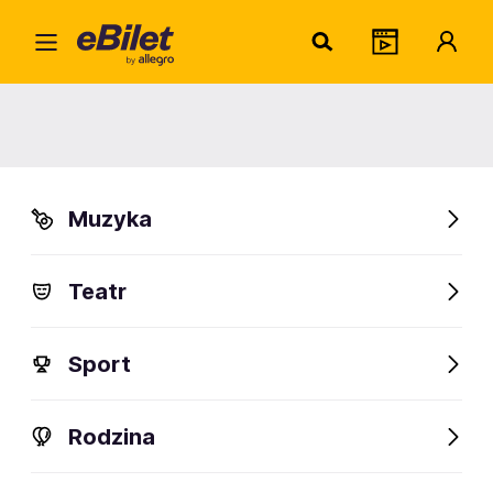
Preci
Home
Artysta
Precious Wilson
Precious Wilson
Muzyka
Sprawdź wydarzenia
Teatr
FanAlert
Sport
Rodzina