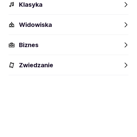
Klasyka
Widowiska
Szczegóły
Opis
Wydarzenia
Fani lubią też
Biznes
Szczegóły
Zwiedzanie
68 lat
wiek:
18.10.1957
data urodzenia:
Spanish Town, Jamajka
miejsce urodzenia:
Wokalistka soul/disco/pop
dyscyplina:
social media: