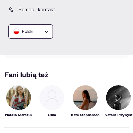
Brak aktualnych wydarzeń
Pomoc i kontakt
Kliknij „Obserwuj”, a prześlemy do Ciebie
wiadomość o wydarzeniach artysty/ki.
Polski
Obserwuj
Fani lubią też
Natalia Marczuk
Otha
Kate Stephenson
Natalia Przybysz