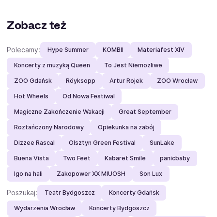
Zobacz też
Polecamy:
Hype Summer
KOMBII
Materiafest XIV
Koncerty z muzyką Queen
To Jest Niemożliwe
ZOO Gdańsk
Röyksopp
Artur Rojek
ZOO Wrocław
Hot Wheels
Od Nowa Festiwal
Magiczne Zakończenie Wakacji
Great September
Roztańczony Narodowy
Opiekunka na zabój
Dizzee Rascal
Olsztyn Green Festival
SunLake
Buena Vista
Two Feet
Kabaret Smile
panicbaby
Igo na hali
Zakopower XX MIUOSH
Son Lux
Poszukaj:
Teatr Bydgoszcz
Koncerty Gdańsk
Wydarzenia Wrocław
Koncerty Bydgoszcz