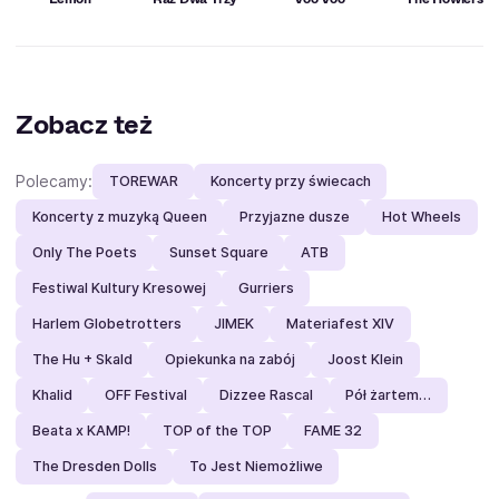
Zobacz też
Polecamy:
TOREWAR
Koncerty przy świecach
Koncerty z muzyką Queen
Przyjazne dusze
Hot Wheels
Only The Poets
Sunset Square
ATB
Festiwal Kultury Kresowej
Gurriers
Harlem Globetrotters
JIMEK
Materiafest XIV
The Hu + Skald
Opiekunka na zabój
Joost Klein
Khalid
OFF Festival
Dizzee Rascal
Pół żartem…
Beata x KAMP!
TOP of the TOP
FAME 32
The Dresden Dolls
To Jest Niemożliwe