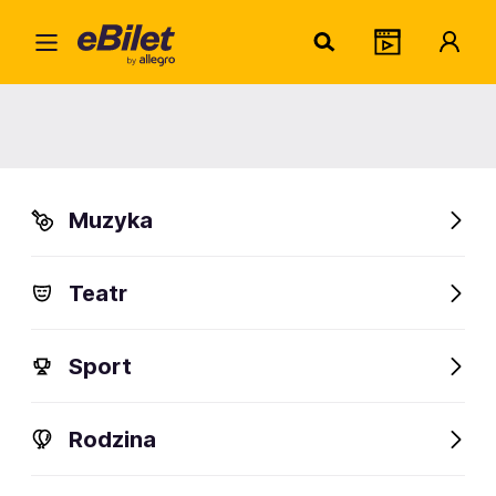
O.R.k
Home
Artysta
O.R.k.
O.R.k.
Muzyka
Sprawdź wydarzenia
Teatr
FanAlert
Sport
Rodzina