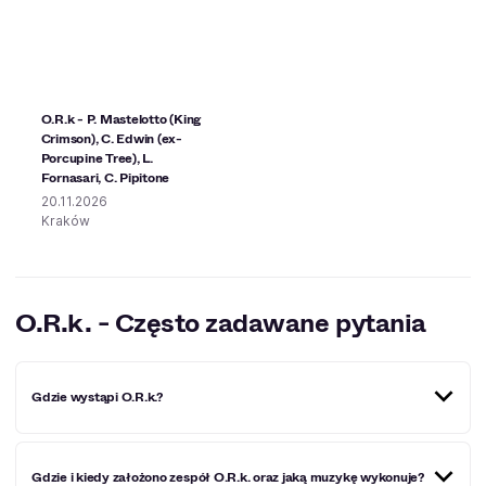
O.R.k - P. Mastelotto (King
Crimson), C. Edwin (ex-
Porcupine Tree), L.
Fornasari, C. Pipitone
20.11.2026
Kraków
O.R.k. - Często zadawane pytania
Gdzie wystąpi O.R.k.?
Miejscowości, w których O.R.k. wystąpi w
Gdzie i kiedy założono zespół O.R.k. oraz jaką muzykę wykonuje?