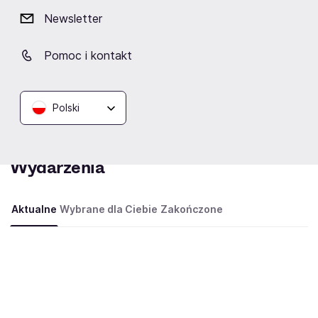
już m.in. w Nantes,
Katowicach
, Londynie, Paryżu,
Newsletter
Warszawie
, Hamburgu czy też Berlinie.
Kategorie:
Pomoc i kontakt
zespoły rockowe
Polski
Wydarzenia
Aktualne
Wybrane dla Ciebie
Zakończone