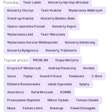
Poszukaj:
Teatr Lublin
Koncerty Hip Hop Wrocław
Koncerty Olsztyn
Teatr Kraków
Wydarzenia Wałbrzych
Stand-up Kraków
Koncerty Bielsko-Biała
Opera i operetka Poznań
Koncerty Sopot
Wydarzenia Łódź
Teatr Warszawa
Wydarzenia Gorzow Wielkopolski
Koncerty Kołobrzeg
Koncerty Bydgoszcz
Koncerty Trójmiasto
Topowi artyści:
PRO8L3M
Grupa MoCarta
Krzysztof Włodarczyk
Andrzej Piaseczny
Kordian
Sarsa
Topky
Sound'n'Grace
Pawbeats
C-Bool
Elżbieta Romanowska
Jakub Gąsowski
Spięty
Anna Korcz
Rafał Mroczek
KOMBII
Przemysław Glapiński
Wiktor Dyduła
Tomasz Dedek
Muse
Farben Lehre
Kneecap
Paweł Domagała