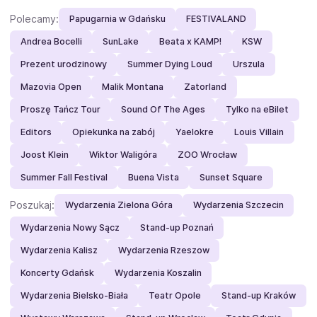
Polecamy:
Papugarnia w Gdańsku
FESTIVALAND
Andrea Bocelli
SunLake
Beata x KAMP!
KSW
Prezent urodzinowy
Summer Dying Loud
Urszula
Mazovia Open
Malik Montana
Zatorland
Proszę Tańcz Tour
Sound Of The Ages
Tylko na eBilet
Editors
Opiekunka na zabój
Yaelokre
Louis Villain
Joost Klein
Wiktor Waligóra
ZOO Wrocław
Summer Fall Festival
Buena Vista
Sunset Square
Poszukaj:
Wydarzenia Zielona Góra
Wydarzenia Szczecin
Wydarzenia Nowy Sącz
Stand-up Poznań
Wydarzenia Kalisz
Wydarzenia Rzeszow
Koncerty Gdańsk
Wydarzenia Koszalin
Wydarzenia Bielsko-Biała
Teatr Opole
Stand-up Kraków