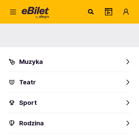
Only 
Home
Artysta
Only The Poets
Only The Poets
Muzyka
Sprawdź wydarzenia
Teatr
FanAlert
Sport
Rodzina