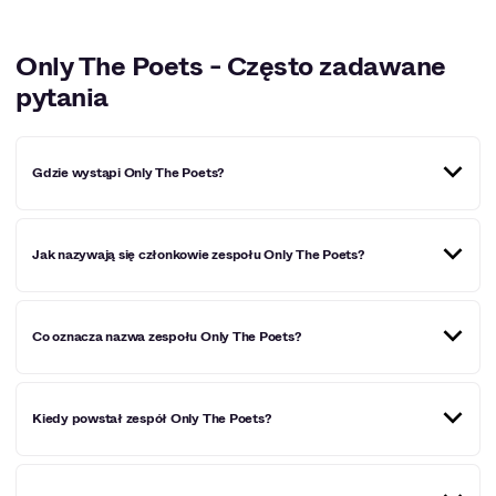
Only The Poets - Często zadawane
pytania
Gdzie wystąpi Only The Poets?
Miejscowości, w których Only The Poets wystąpi w
Jak nazywają się członkowie zespołu Only The Poets?
najbliższym czasie:
Poznań
.
W skład zespołu wchodzą Tommy, Jared, Marcus oraz
Co oznacza nazwa zespołu Only The Poets?
Roo.
Nazwą kapeli nie jest przypadkowa. Zdaniem zespołu
Kiedy powstał zespół Only The Poets?
pisanie tekstów jest formą poezji, do której potem
dodaje się melodię. Co więcej, członkowie bandy mają się
więc za poetów, tworzących indie-popowe, muzyczne
poematy.
Kapela Only The Poets powstała w 2017 roku w Wielkiej