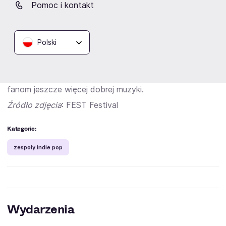
pomysłów na nowy materiał. Poza tym w dalszym ciągu
Pomoc i kontakt
marzą oni o tym, by dotrzeć do jeszcze szerszego
grona fanów. Jak sami również zapowiadają – aktualnie
nie planują odczynku. Będąc na fali członkowie Only The
Polski
Poets mają zamiar pracować jeszcze ciężej! I choć ze
studia nagraniowego wszyscy wracają bardzo
zmęczeni, w kolejnych latach mają zamiar dostarczyć
fanom jeszcze więcej dobrej muzyki.
Źródło zdjęcia
: FEST Festival
Kategorie:
zespoły indie pop
Wydarzenia