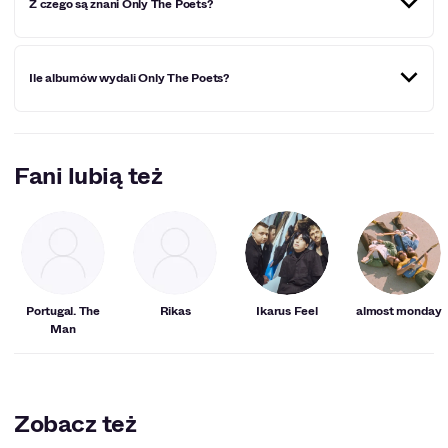
Z czego są znani Only The Poets?
Brytanii.
Zespół zyskał na sławie dzięki występowi na gali BRIT
Ile albumów wydali Only The Poets?
Awards 2020 jako support przed występem Louisa
Tomlinsona.
Kapela Only The Poets wydała dotychczas 2 EP-ki –
Speak Out" (2020) oraz "Demos"(2022).
Fani lubią też
Portugal. The
Rikas
Ikarus Feel
almost monday
Man
Zobacz też