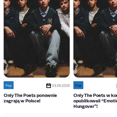
Pop
Pop
03.06.2026
Only The Poets ponownie
Only The Poets w ko
zagrają w Polsce!
opublikowali “Emoti
Hungover”!