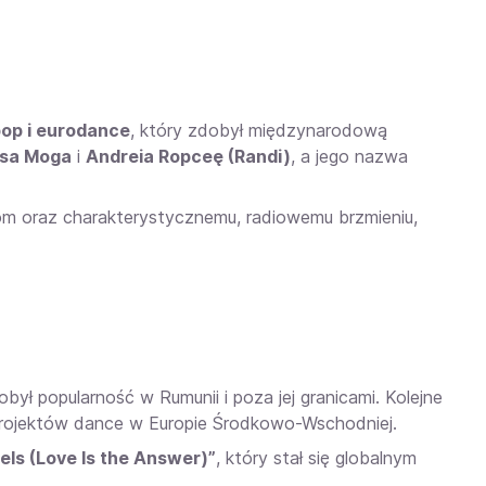
pop i eurodance
, który zdobył międzynarodową
usa Moga
i
Andreia Ropceę (Randi)
, a jego nazwa
om oraz charakterystycznemu, radiowemu brzmieniu,
obył popularność w Rumunii i poza jej granicami. Kolejne
projektów dance w Europie Środkowo-Wschodniej.
els (Love Is the Answer)”
, który stał się globalnym