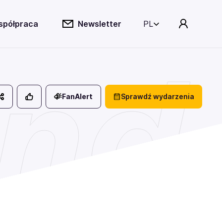
spółpraca
Newsletter
PL
nd
FanAlert
Sprawdź wydarzenia