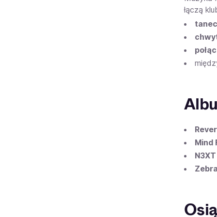
łączą kl
tanec
chwyt
połąc
międz
Alb
Reve
Mind 
N3XT
Zebr
Osią