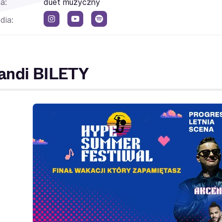
a:
duet muzyczny
dia:
andi BILETY