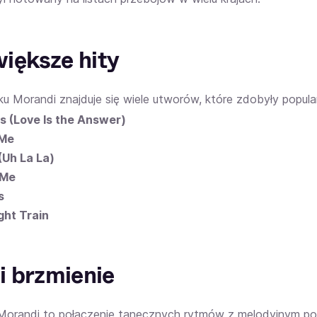
iększe hity
u Morandi znajduje się wiele utworów, które zdobyły popula
s (Love Is the Answer)
 Me
 (Uh La La)
 Me
s
ght Train
 i brzmienie
orandi to połączenie tanecznych rytmów z melodyjnym po