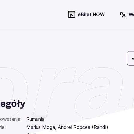
eBilet NOW
W
ra
egóły
powstania:
Rumunia
ie:
Marius Moga, Andrei Ropcea (Randi)