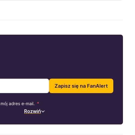
Zapisz się na FanAlert
mój adres e-mail.
Rozwiń