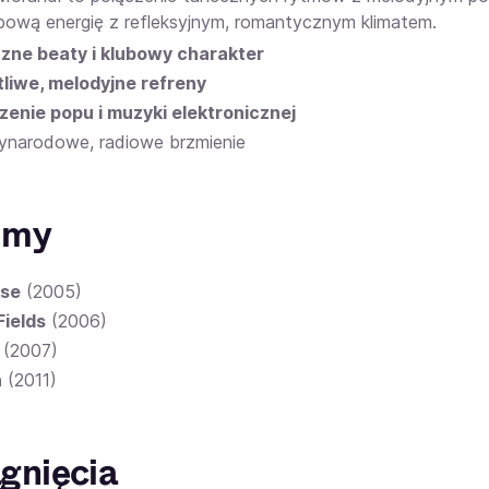
ubową energię z refleksyjnym, romantycznym klimatem.
zne beaty i klubowy charakter
liwe, melodyjne refreny
zenie popu i muzyki elektronicznej
ynarodowe, radiowe brzmienie
umy
rse
(2005)
Fields
(2006)
(2007)
a
(2011)
gnięcia