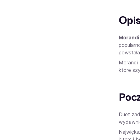
Opi
Morandi
popularn
powstała 
Morandi 
które sz
Pocz
Duet zad
wydawnic
Najwięks
hitem i b