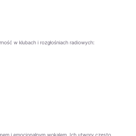
rność w klubach i rozgłośniach radiowych:
pem i emocjonalnym wokalem. Ich utwory często