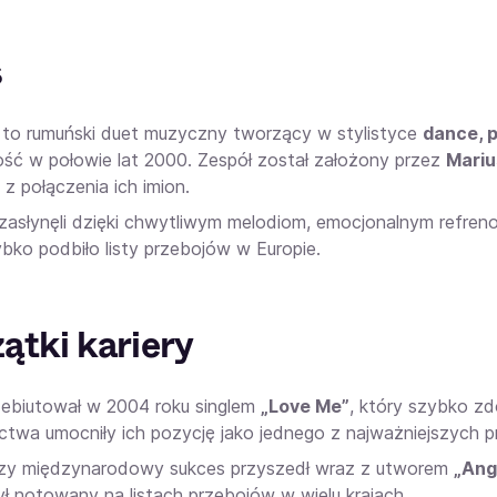
s
to rumuński duet muzyczny tworzący w stylistyce
dance, 
ość w połowie lat 2000. Zespół został założony przez
Mari
z połączenia ich imion.
zasłynęli dzięki chwytliwym melodiom, emocjonalnym refren
ybko podbiło listy przebojów w Europie.
ątki kariery
ebiutował w 2004 roku singlem
„Love Me”
, który szybko zd
twa umocniły ich pozycję jako jednego z najważniejszych 
zy międzynarodowy sukces przyszedł wraz z utworem
„Ang
ył notowany na listach przebojów w wielu krajach.