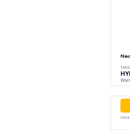
Nied
TARG
HY
War
Cena 