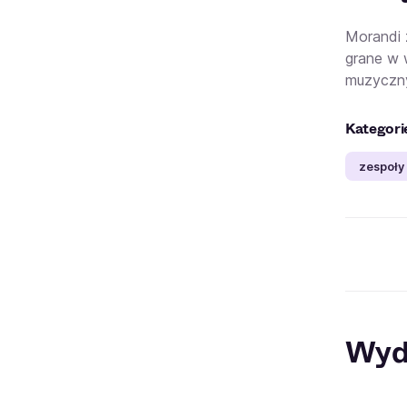
Morandi 
grane w 
muzyczny
Kategori
zespoły
Wyd