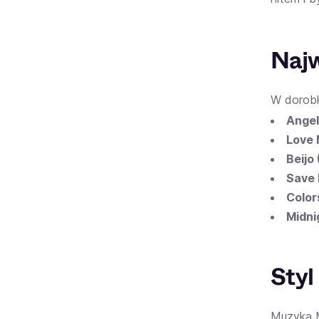
Najw
W dorobk
Angel
Love
Beijo
Save
Color
Midni
Styl
Muzyka M