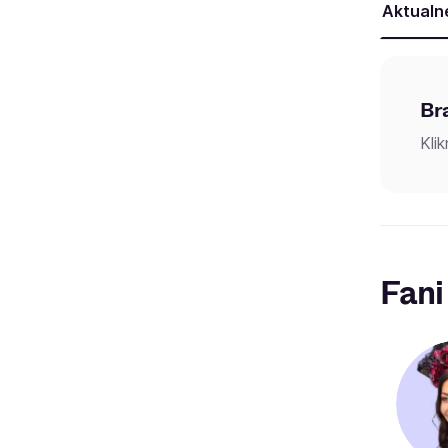
Aktualn
Br
Kli
Fani