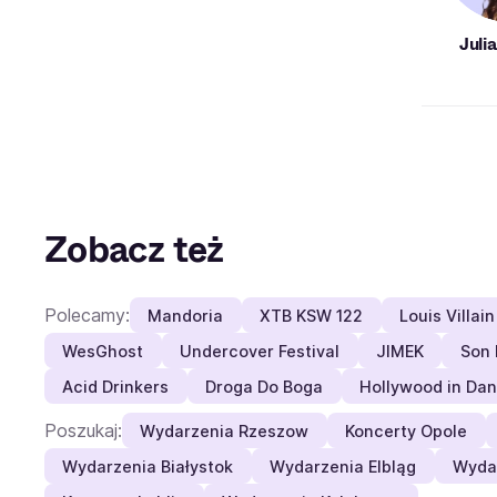
Juli
Zobacz też
Polecamy:
Mandoria
XTB KSW 122
Louis Villain
WesGhost
Undercover Festival
JIMEK
Son 
Acid Drinkers
Droga Do Boga
Hollywood in Da
Poszukaj:
Wydarzenia Rzeszow
Koncerty Opole
Wydarzenia Białystok
Wydarzenia Elbląg
Wyda