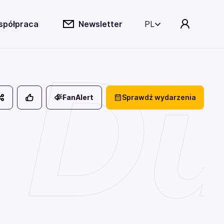
spółpraca
Newsletter
PL
 Du
FanAlert
Sprawdź wydarzenia