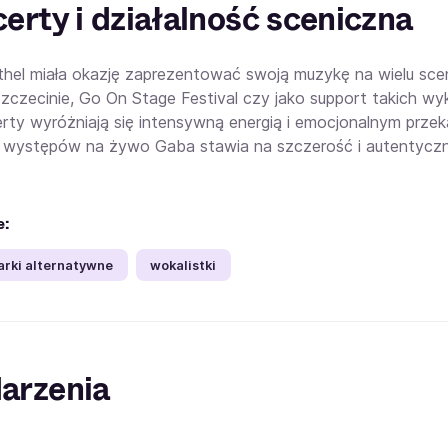
erty i działalność sceniczna
hel miała okazję zaprezentować swoją muzykę na wielu scen
czecinie, Go On Stage Festival czy jako support takich w
erty wyróżniają się intensywną energią i emocjonalnym prze
występów na żywo Gaba stawia na szczerość i autentycznoś
e:
arki alternatywne
wokalistki
arzenia