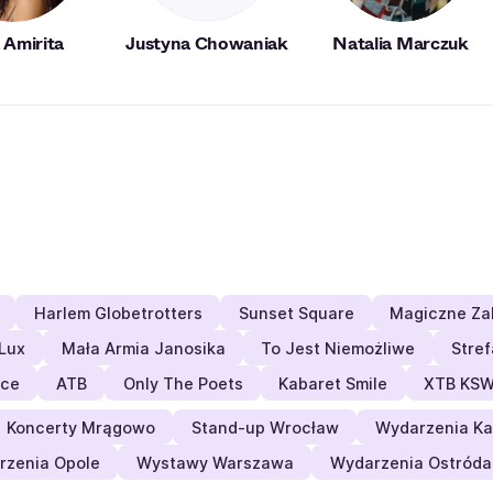
a Amirita
Justyna Chowaniak
Natalia Marczuk
Harlem Globetrotters
Sunset Square
Magiczne Za
Lux
Mała Armia Janosika
To Jest Niemożliwe
Stref
nce
ATB
Only The Poets
Kabaret Smile
XTB KSW
Koncerty Mrągowo
Stand-up Wrocław
Wydarzenia Ka
rzenia Opole
Wystawy Warszawa
Wydarzenia Ostróda