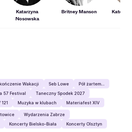
Katarzyna
Britney Manson
Kate St
Nosowska
kończenie Wakacji
Seb Lowe
Pół żartem…
a 57 Festival
Taneczny Spodek 2027
 121
Muzyka w klubach
Materiafest XIV
towice
Wydarzenia Zabrze
Koncerty Bielsko-Biała
Koncerty Olsztyn