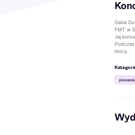
Konc
Gaba Dut
FMT w Sz
Jej konc
Podczas 
mocy.
Kategori
piosenk
Wyd