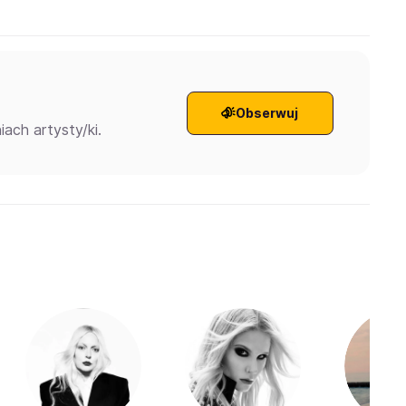
Obserwuj
ach artysty/ki.