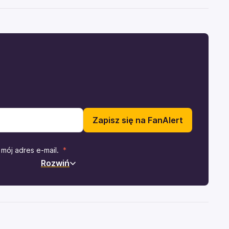
Zapisz się na FanAlert
mój adres e-mail.
Rozwiń