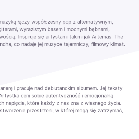
ą muzyką łączy współczesny pop z alternatywnym,
 gitarami, wyrazistym basem i mocnymi bębnami,
ścią. Inspiruje się artystami takimi jak Artemas, The
yncha, co nadaje jej muzyce tajemniczy, filmowy klimat.
ierę i pracuje nad debiutanckim albumem. Jej teksty
i. Artystka ceni sobie autentyczność i emocjonalną
h napięcia, które każdy z nas zna z własnego życia.
 stworzenie przestrzeni, w której mogą się zatrzymać,