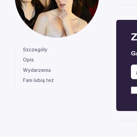
Z
Szczegóły
G
Opis
Wydarzenia
Fani lubią też