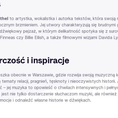
s
thel
to artystka, wokalistka i autorka tekstów, która swoj
ocznym brzmieniem. Jej utwory charakteryzują się brudnymi
dźwiękowy pejzaż, w którym delikatność spotyka się z surowo
inneas czy Billie Eilish, a także filmowymi wizjami Davida L
czość i inspiracje
szka obecnie w Warszawie, gdzie rozwija swoją muzyczną kar
 tematy relacji, pragnień, tęsknoty i nieoczywistych histori
ć – jej muzyka to opowieść o chwilach intensywnych i pełnyc
 jest nie tylko dostarczenie słuchaczom muzyki, ale również
mocje i odnaleźć własne historie w dźwiękach.