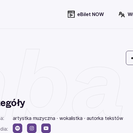
eBilet NOW
W
ba
egóły
a:
artystka muzyczna · wokalistka · autorka tekstów
dia: