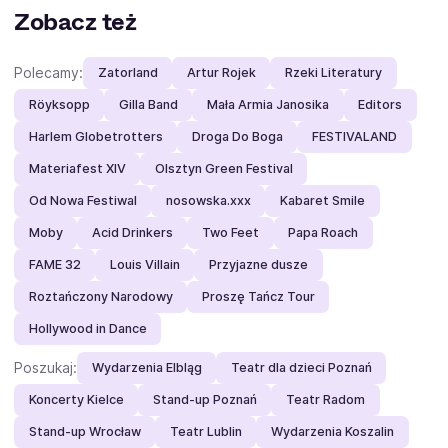
Zobacz też
Polecamy:
Zatorland
Artur Rojek
Rzeki Literatury
Röyksopp
Gilla Band
Mała Armia Janosika
Editors
Harlem Globetrotters
Droga Do Boga
FESTIVALAND
Materiafest XIV
Olsztyn Green Festival
Od Nowa Festiwal
nosowska.xxx
Kabaret Smile
Moby
Acid Drinkers
Two Feet
Papa Roach
FAME 32
Louis Villain
Przyjazne dusze
Roztańczony Narodowy
Proszę Tańcz Tour
Hollywood in Dance
Poszukaj:
Wydarzenia Elbląg
Teatr dla dzieci Poznań
Koncerty Kielce
Stand-up Poznań
Teatr Radom
Stand-up Wrocław
Teatr Lublin
Wydarzenia Koszalin