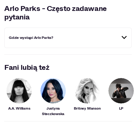
Arlo Parks - Często zadawane
pytania
Gdzie wystąpi Arlo Parks?
Miejscowości, w których Arlo Parks wystąpi w
najbliższym czasie:
Warszawa
.
Fani lubią też
A.A. Williams
Justyna
Britney Manson
LP
Steczkowska