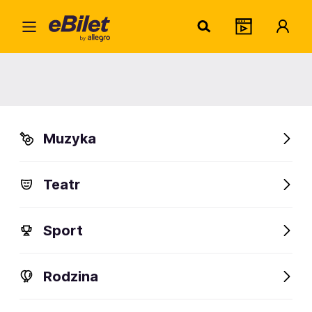
Arlo 
Home
Artysta
Arlo Parks
Arlo Parks
Muzyka
Sprawdź wydarzenia
Teatr
FanAlert
Sport
Rodzina