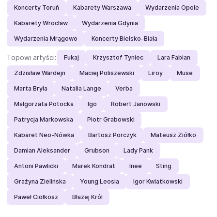
Koncerty Toruń
Kabarety Warszawa
Wydarzenia Opole
Kabarety Wrocław
Wydarzenia Gdynia
Wydarzenia Mrągowo
Koncerty Bielsko-Biała
Topowi artyści:
Fukaj
Krzysztof Tyniec
Lara Fabian
Zdzisław Wardejn
Maciej Poliszewski
Liroy
Muse
Marta Bryła
Natalia Lange
Verba
Małgorzata Potocka
Igo
Robert Janowski
Patrycja Markowska
Piotr Grabowski
Kabaret Neo-Nówka
Bartosz Porczyk
Mateusz Ziółko
Damian Aleksander
Grubson
Lady Pank
Antoni Pawlicki
Marek Kondrat
Inee
Sting
Grażyna Zielińska
Young Leosia
Igor Kwiatkowski
Paweł Ciołkosz
Błażej Król