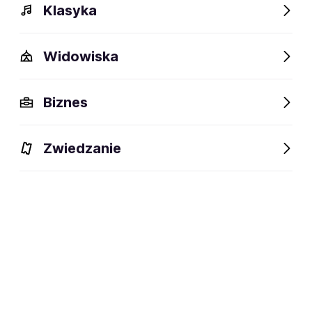
Klasyka
Widowiska
Szczegóły
Opis
Wydarzenia
FAQ
Fani lubią też
Biznes
Szczegóły
Zwiedzanie
34 lata
wiek:
15.05.1992
data urodzenia:
Białystok
miejsce urodzenia:
aktor filmowy, serialowy, dubbingowy
dyscyplina:
i teatralny
social media: