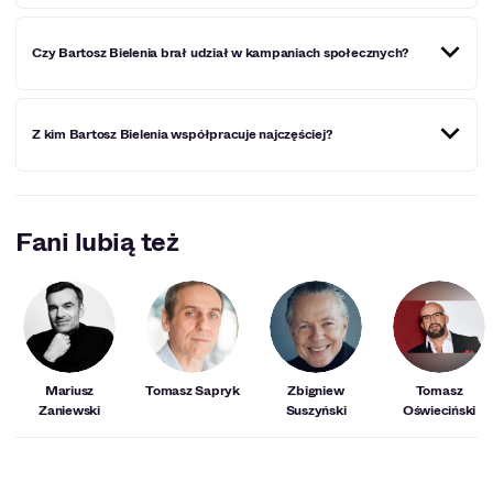
Tak, to jego przyrodnia siostra.
Czy Bartosz Bielenia brał udział w kampaniach społecznych?
Tak. W 2020 roku wziął udział w kampanii Fundacji
Z kim Bartosz Bielenia współpracuje najczęściej?
#GłosemZwierząt, a w 2023 roku – Stowarzyszenia
Otwarte Klatki pt. „Jednym głosem”.
Aktor najczęściej współpracuje z Juliuszem
Chrząstowskim (7 wspólnych produkcji) oraz Anną
Fani lubią też
Waśniewską-Gill (6 wspólnych produkcji).
Mariusz
Tomasz Sapryk
Zbigniew
Tomasz
Zaniewski
Suszyński
Oświeciński