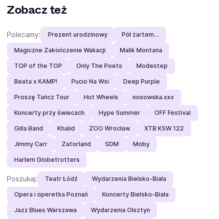
Zobacz też
Polecamy:
Prezent urodzinowy
Pół żartem…
Magiczne Zakończenie Wakacji
Malik Montana
TOP of the TOP
Only The Poets
Modestep
Beata x KAMP!
Pucio Na Wsi
Deep Purple
Proszę Tańcz Tour
Hot Wheels
nosowska.xxx
Koncerty przy świecach
Hype Summer
OFF Festival
Gilla Band
Khalid
ZOO Wrocław
XTB KSW 122
Jimmy Carr
Zatorland
SDM
Moby
Harlem Globetrotters
Poszukaj:
Teatr Łódź
Wydarzenia Bielsko-Biała
Opera i operetka Poznań
Koncerty Bielsko-Biała
Jazz Blues Warszawa
Wydarzenia Olsztyn