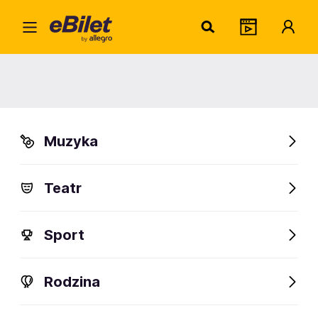
Barto
Home
Artysta
Bartosz Bielenia
Bartosz Bielenia
Muzyka
Sprawdź wydarzenia
Teatr
FanAlert
Sport
Rodzina