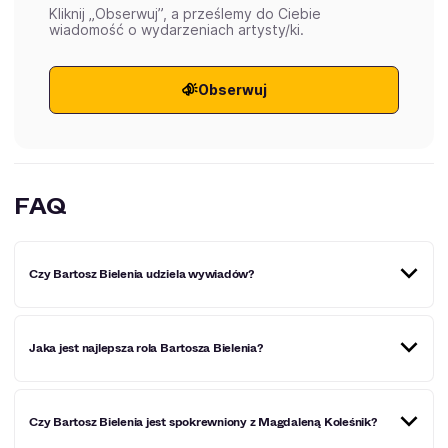
Kliknij „Obserwuj”, a prześlemy do Ciebie
wiadomość o wydarzeniach artysty/ki.
Obserwuj
FAQ
Czy Bartosz Bielenia udziela wywiadów?
Tak. Jedna z rozmów została zapisana w książce Jacka
Jaka jest najlepsza rola Bartosza Bielenia?
Wakara pt. „Zawód: aktor”.
Jego najlepsza rola to Daniel w „Bożym Ciele”.
Czy Bartosz Bielenia jest spokrewniony z Magdaleną Koleśnik?