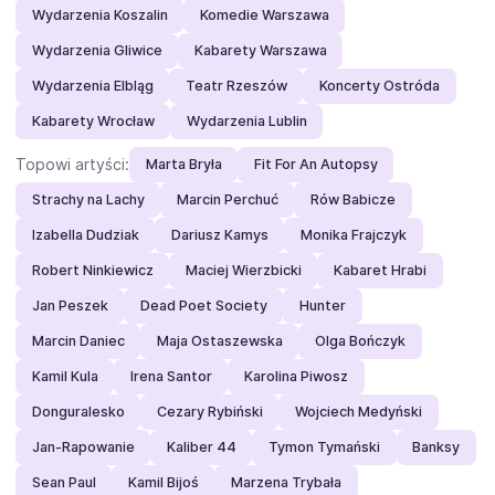
Wydarzenia Koszalin
Komedie Warszawa
Wydarzenia Gliwice
Kabarety Warszawa
Wydarzenia Elbląg
Teatr Rzeszów
Koncerty Ostróda
Kabarety Wrocław
Wydarzenia Lublin
Topowi artyści:
Marta Bryła
Fit For An Autopsy
Strachy na Lachy
Marcin Perchuć
Rów Babicze
Izabella Dudziak
Dariusz Kamys
Monika Frajczyk
Robert Ninkiewicz
Maciej Wierzbicki
Kabaret Hrabi
Jan Peszek
Dead Poet Society
Hunter
Marcin Daniec
Maja Ostaszewska
Olga Bończyk
Kamil Kula
Irena Santor
Karolina Piwosz
Donguralesko
Cezary Rybiński
Wojciech Medyński
Jan-Rapowanie
Kaliber 44
Tymon Tymański
Banksy
Sean Paul
Kamil Bijoś
Marzena Trybała