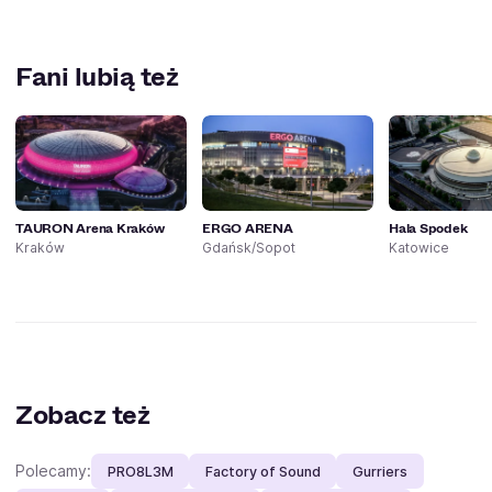
Fani lubią też
TAURON Arena Kraków
ERGO ARENA
Hala Spodek
Kraków
Gdańsk/Sopot
Katowice
Zobacz też
Polecamy:
PRO8L3M
Factory of Sound
Gurriers