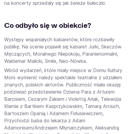
na koncerty sprzedały się jak świeże bułeczki.
Co odbyło się w obiekcie?
Występy wspaniałych kabaretów, które rozbawiły
publikę. Na scenie pojawili się kabaret
Jurki, Skeczów
Męczących, Moralnego Niepokoju, Paranienormalni,
Waldemar Malicki, Smile, Neo-Nówka.
Wśród wydarzeń, które miały miejsce w Domu Kultury
Mors wymienić należy spektakle teatralne z udziałem
znanych, polskich aktorów. Publiczność miała okazję
podziwiać przedstawienie
Dziwna Para
z Arturem
Barcisiem, Cezarym Żakiem i Violettą Arlak,
Telewizja
Kłamie
z Bartkiem Kasprzykowskim, Tamarą Arciuch,
Bartoszem Opanią i Adamem Fidusiewiczem,
Przychodzi baba do lekarza
z Adam
Adamonisem/Andrzejem Młynarczykiem, Aleksandrą