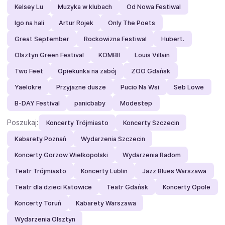
Kelsey Lu
Muzyka w klubach
Od Nowa Festiwal
Igo na hali
Artur Rojek
Only The Poets
Great September
Rockowizna Festiwal
Hubert.
Olsztyn Green Festival
KOMBII
Louis Villain
Two Feet
Opiekunka na zabój
ZOO Gdańsk
Yaelokre
Przyjazne dusze
Pucio Na Wsi
Seb Lowe
B-DAY Festival
panicbaby
Modestep
Poszukaj:
Koncerty Trójmiasto
Koncerty Szczecin
Kabarety Poznań
Wydarzenia Szczecin
Koncerty Gorzow Wielkopolski
Wydarzenia Radom
Teatr Trójmiasto
Koncerty Lublin
Jazz Blues Warszawa
Teatr dla dzieci Katowice
Teatr Gdańsk
Koncerty Opole
Koncerty Toruń
Kabarety Warszawa
Wydarzenia Olsztyn