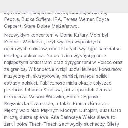
kabaretów i wiele innych wydarzeń. Na scenie pojawili
się
Acid Drinkers, Steel Velvet, Urszula, Mikirurka,
Pectus, Budka Suflera, IRA, Teresa Werner, Edyta
Geppert, Stare Dobre Małżeństwo
.
Niezwykłym koncertem w Domu Kultury Mors był
Koncert Wiedeński
, czyli występ wspaniałych
operowych solistów, obok których wystąpili kameraliści
młodego pokolenia. Na co dzień występują oni z
najlepszymi orkiestrami oraz dyrygentami w Polsce oraz
za granicą. W koncercie wzięli udział laureaci konkursów
muzycznych, skrzypkowie, pianiści, najlepsi soliści
estrady polskiej. Publiczność miała okazję usłyszeć
przeboje Johanna Straussa
, arii z operetek
Zemsta
nietoperza, Wesoła Wdówka, Baron Cygański,
Księżniczka Czardasza
, a także
Kraina Uśmiechu
.
Piękny walc
Nad Pięknym Modrym Dunajem
, duet
Usta
milczą, dusza śpiewa
, Aria Barinkaya
Wielka sława to
żart
i polka
Trisch-Trasch
zachwyciły słuchaczy. Bilety