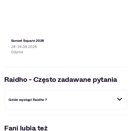
Sunset Square 2026
28-29.08.2026
Gdynia
Raidho - Często zadawane pytania
Gdzie wystąpi Raidho ?
Miejscowości, w których Raidho wystąpi w
najbliższym czasie:
Gdynia
.
Fani lubią też