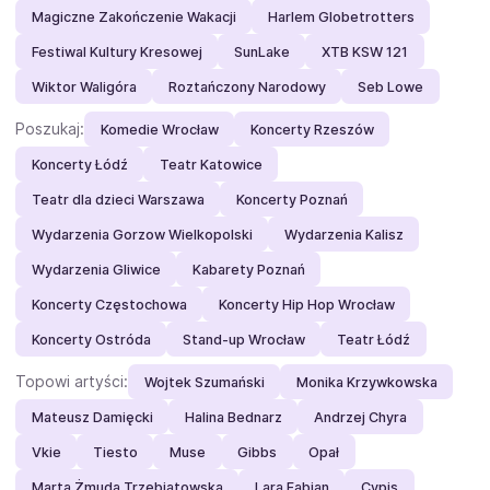
Magiczne Zakończenie Wakacji
Harlem Globetrotters
Festiwal Kultury Kresowej
SunLake
XTB KSW 121
Wiktor Waligóra
Roztańczony Narodowy
Seb Lowe
Poszukaj:
Komedie Wrocław
Koncerty Rzeszów
Koncerty Łódź
Teatr Katowice
Teatr dla dzieci Warszawa
Koncerty Poznań
Wydarzenia Gorzow Wielkopolski
Wydarzenia Kalisz
Wydarzenia Gliwice
Kabarety Poznań
Koncerty Częstochowa
Koncerty Hip Hop Wrocław
Koncerty Ostróda
Stand-up Wrocław
Teatr Łódź
Topowi artyści:
Wojtek Szumański
Monika Krzywkowska
Mateusz Damięcki
Halina Bednarz
Andrzej Chyra
Vkie
Tiesto
Muse
Gibbs
Opał
Marta Żmuda Trzebiatowska
Lara Fabian
Cypis