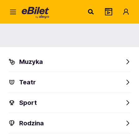
Raid
Home
Artysta
Raidho
Raidho
Muzyka
Sprawdź wydarzenia
Teatr
FanAlert
Sport
Rodzina