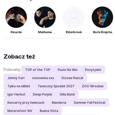
Ricardo
Mathame
Elderbrook
Boris Brejcha
Zobacz też
Polecamy:
TOP of the TOP
Pucio Na Wsi
Pozytywni
Jimmy Carr
nosowska.xxx
Dizzee Rascal
Tylko na eBilet
Taneczny Spodek 2027
ZOO Wrocław
Igor Herbut
Deep Purple
Gilla Band
Koncerty przy świecach
Mandoria
Summer Fall Festival
Materiafest XIV
Buena Vista