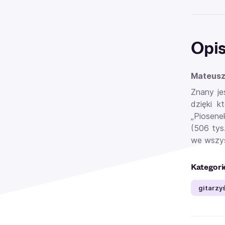
Opi
Mateusz
Znany je
dzięki k
„Piosene
(506 tys
we wszys
Kategori
gitarzy