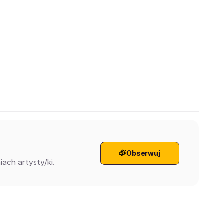
Obserwuj
ach artysty/ki.