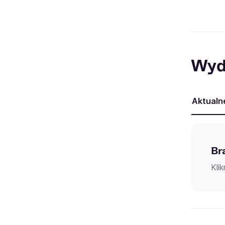
Wyd
Aktualn
Br
Kli