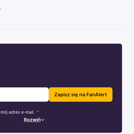
w
Zapisz się na FanAlert
mój adres e-mail.
Rozwiń