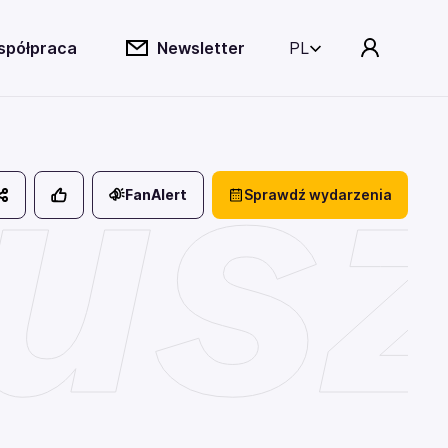
spółpraca
Newsletter
PL
usz
FanAlert
Sprawdź wydarzenia