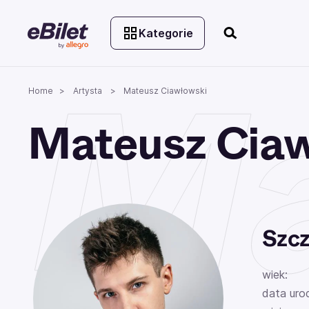
Kategorie
Ma
Home
Artysta
Mateusz Ciawłowski
Mateusz Cia
Szcz
wiek:
data uro