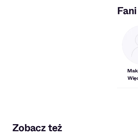
Fani
Maks
Wię
Zobacz też