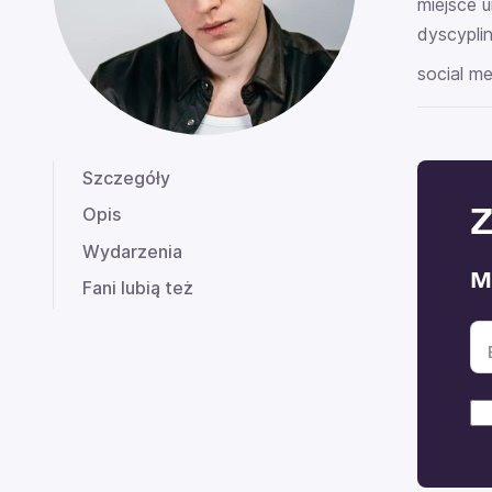
miejsce u
dyscyplin
social me
Szczegóły
Z
Opis
Wydarzenia
M
Fani lubią też