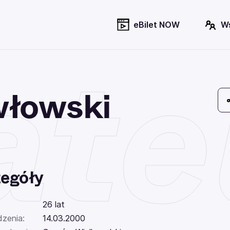
eBilet NOW
W
te
włowski
egóły
26 lat
dzenia:
14.03.2000