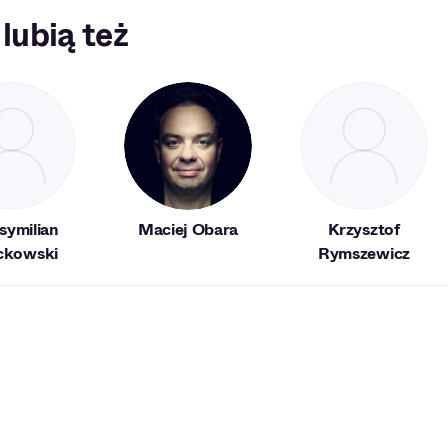
 lubią też
ymilian
Maciej Obara
Krzysztof
ckowski
Rymszewicz