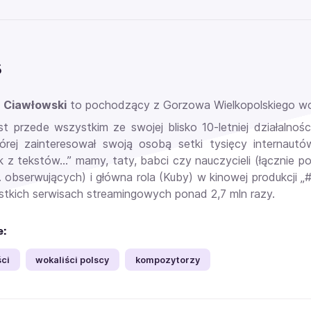
s
 Ciawłowski
to pochodzący z Gorzowa Wielkopolskiego woka
st przede wszystkim ze swojej blisko 10-letniej działalnośc
tórej zainteresował swoją osobą setki tysięcy internaut
k z tekstów…” mamy, taty, babci czy nauczycieli (łącznie po
. obserwujących) i główna rola (Kuby) w kinowej produkcji 
tkich serwisach streamingowych ponad 2,7 mln razy.
e:
ści
wokaliści polscy
kompozytorzy