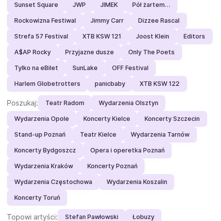
Sunset Square
JWP
JIMEK
Pół żartem…
Rockowizna Festiwal
Jimmy Carr
Dizzee Rascal
Strefa 57 Festival
XTB KSW 121
Joost Klein
Editors
A$AP Rocky
Przyjazne dusze
Only The Poets
Tylko na eBilet
SunLake
OFF Festival
Harlem Globetrotters
panicbaby
XTB KSW 122
Poszukaj:
Teatr Radom
Wydarzenia Olsztyn
Wydarzenia Opole
Koncerty Kielce
Koncerty Szczecin
Stand-up Poznań
Teatr Kielce
Wydarzenia Tarnów
Koncerty Bydgoszcz
Opera i operetka Poznań
Wydarzenia Kraków
Koncerty Poznań
Wydarzenia Częstochowa
Wydarzenia Koszalin
Koncerty Toruń
Topowi artyści:
Stefan Pawłowski
Łobuzy