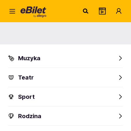
Kuba
Home
Artysta
Kuba Karaś
Kuba Karaś
Muzyka
Sprawdź wydarzenia
Teatr
FanAlert
Sport
Rodzina