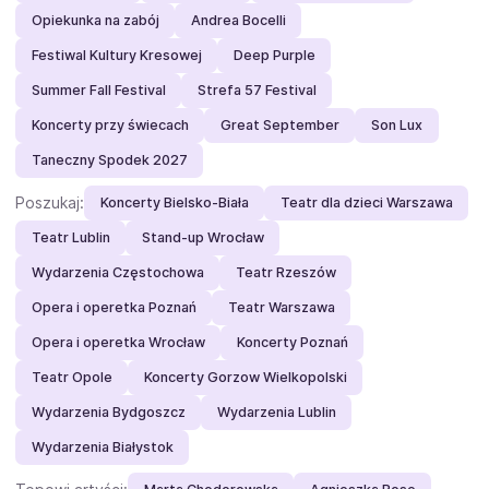
Opiekunka na zabój
Andrea Bocelli
Festiwal Kultury Kresowej
Deep Purple
Summer Fall Festival
Strefa 57 Festival
Koncerty przy świecach
Great September
Son Lux
Taneczny Spodek 2027
Poszukaj:
Koncerty Bielsko-Biała
Teatr dla dzieci Warszawa
Teatr Lublin
Stand-up Wrocław
Wydarzenia Częstochowa
Teatr Rzeszów
Opera i operetka Poznań
Teatr Warszawa
Opera i operetka Wrocław
Koncerty Poznań
Teatr Opole
Koncerty Gorzow Wielkopolski
Wydarzenia Bydgoszcz
Wydarzenia Lublin
Wydarzenia Białystok