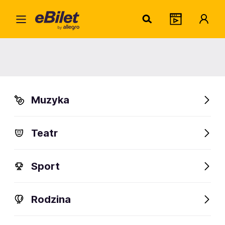
Judith
Home
Artysta
Judith Hill
Judith Hill
Muzyka
Sprawdź wydarzenia
Teatr
FanAlert
Sport
Rodzina