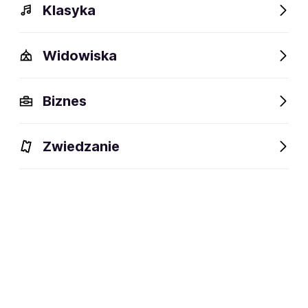
Klasyka
Widowiska
Szczegóły
Opis
Wydarzenia
FAQ
Fani lubią też
Biznes
Szczegóły
Zwiedzanie
42 lata
wiek:
06.05.1984
data urodzenia:
Los Angeles, Stany Zjednoczone
miejsce urodzenia:
Wokalistka (jazz, funk, soul, blues,
dyscyplina:
R&B, pop), kompozytorka i autorka
tekstów
social media: