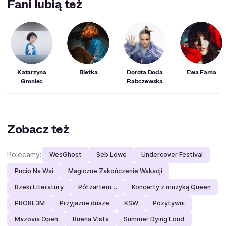
Fani lubią też
Evelyn King, Josh Groban, Carole King, John Legend, Rod
Stewart i Taylor Hicks. Dochodzi do tego wytwórnia Sony
Music Entertainment.
Katarzyna
Bletka
Dorota Doda
Ewa Farna
Groniec
Rabczewska
Zobacz też
Polecamy:
WesGhost
Seb Lowe
Undercover Festival
Pucio Na Wsi
Magiczne Zakończenie Wakacji
Rzeki Literatury
Pół żartem…
Koncerty z muzyką Queen
PRO8L3M
Przyjazne dusze
KSW
Pozytywni
Mazovia Open
Buena Vista
Summer Dying Loud