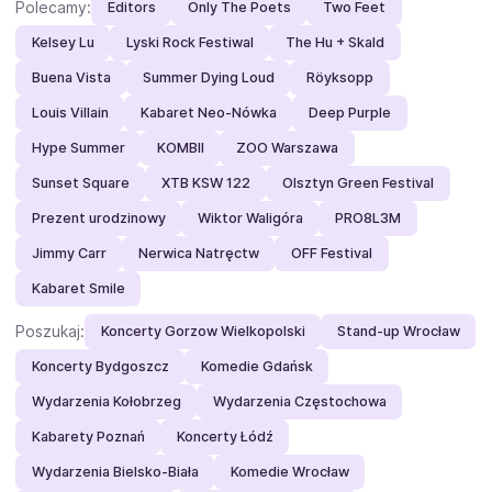
Polecamy:
Editors
Only The Poets
Two Feet
Kelsey Lu
Lyski Rock Festiwal
The Hu + Skald
Buena Vista
Summer Dying Loud
Röyksopp
Louis Villain
Kabaret Neo-Nówka
Deep Purple
Hype Summer
KOMBII
ZOO Warszawa
Sunset Square
XTB KSW 122
Olsztyn Green Festival
Prezent urodzinowy
Wiktor Waligóra
PRO8L3M
Jimmy Carr
Nerwica Natręctw
OFF Festival
Kabaret Smile
Poszukaj:
Koncerty Gorzow Wielkopolski
Stand-up Wrocław
Koncerty Bydgoszcz
Komedie Gdańsk
Wydarzenia Kołobrzeg
Wydarzenia Częstochowa
Kabarety Poznań
Koncerty Łódź
Wydarzenia Bielsko-Biała
Komedie Wrocław