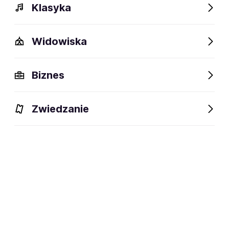
Klasyka
Widowiska
Szczegóły
Opis
Wydarzenia
Fani lubią też
Biznes
Szczegóły
Zwiedzanie
Zespół metalowy (death metal)
dyscyplina:
social media:
Zapisz się na
Dante