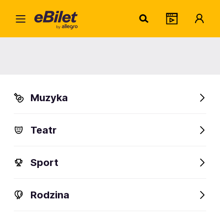
Dant
Home
Artysta
Dante
Dante
Muzyka
Sprawdź wydarzenia
Teatr
FanAlert
Sport
Rodzina