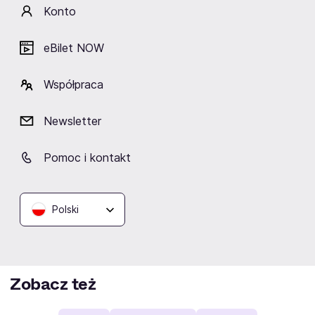
Konto
Obserwuj
eBilet NOW
Współpraca
Fani lubią też
Newsletter
Pomoc i kontakt
Imperial
Future Palace
Owls Woods
Megadeth
Polski
Triumphant
Graves
Zobacz też