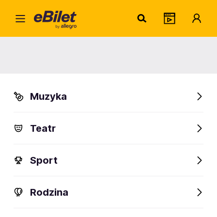
P33
Home
Artysta
P33
P33
Muzyka
Sprawdź wydarzenia
Teatr
FanAlert
Sport
Rodzina