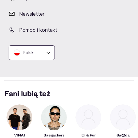
Newsletter
Brak aktualnych wydarzeń
Pomoc i kontakt
Kliknij „Obserwuj”, a prześlemy do Ciebie
wiadomość o wydarzeniach artysty/ki.
Polski
Obserwuj
Fani lubią też
VINAI
Bassjackers
Eli & Fur
Sw@da