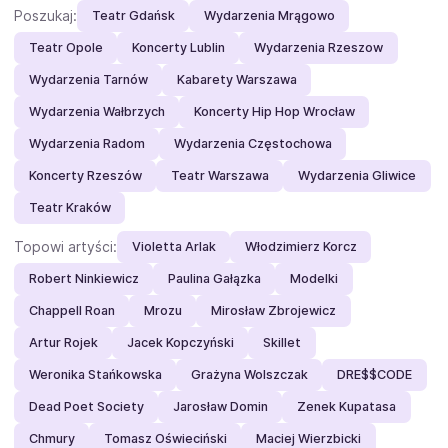
Poszukaj:
Teatr Gdańsk
Wydarzenia Mrągowo
Teatr Opole
Koncerty Lublin
Wydarzenia Rzeszow
Wydarzenia Tarnów
Kabarety Warszawa
Wydarzenia Wałbrzych
Koncerty Hip Hop Wrocław
Wydarzenia Radom
Wydarzenia Częstochowa
Koncerty Rzeszów
Teatr Warszawa
Wydarzenia Gliwice
Teatr Kraków
Topowi artyści:
Violetta Arlak
Włodzimierz Korcz
Robert Ninkiewicz
Paulina Gałązka
Modelki
Chappell Roan
Mrozu
Mirosław Zbrojewicz
Artur Rojek
Jacek Kopczyński
Skillet
Weronika Stańkowska
Grażyna Wolszczak
DRE$$CODE
Dead Poet Society
Jarosław Domin
Zenek Kupatasa
Chmury
Tomasz Oświeciński
Maciej Wierzbicki