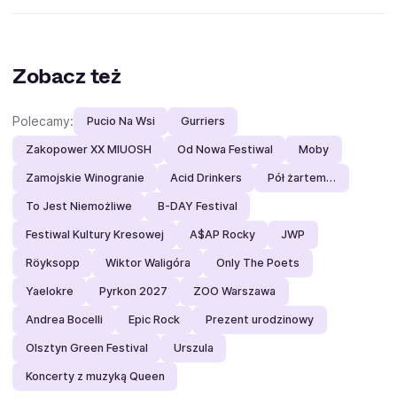
Zobacz też
Polecamy:
Pucio Na Wsi
Gurriers
Zakopower XX MIUOSH
Od Nowa Festiwal
Moby
Zamojskie Winogranie
Acid Drinkers
Pół żartem…
To Jest Niemożliwe
B-DAY Festival
Festiwal Kultury Kresowej
A$AP Rocky
JWP
Röyksopp
Wiktor Waligóra
Only The Poets
Yaelokre
Pyrkon 2027
ZOO Warszawa
Andrea Bocelli
Epic Rock
Prezent urodzinowy
Olsztyn Green Festival
Urszula
Koncerty z muzyką Queen