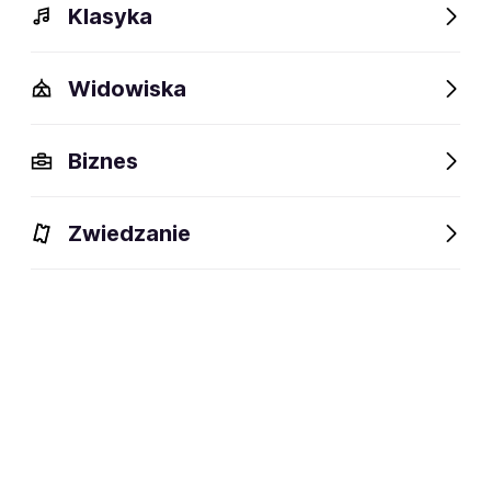
Klasyka
Widowiska
Opis
Wydarzenia
Fani lubią też
Biznes
Zwiedzanie
Zapisz się na
P33
Email
Zapisz się na FanAlert