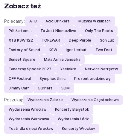
Zobacz też
Polecamy:
ATB
Acid Drinkers
Muzyka w klubach
Pół żartem…
To Jest Niemożliwe
Only The Poets
XTB KSW 122
TOREWAR
Deep Purple
Son Lux
Factory of Sound
KSW
Igor Herbut
Two Feet
Sunset Square
Mała Armia Janosika
Taneczny Spodek 2027
Yaelokre
Nerwica Natręctw
OFF Festival
Symphoethnic
Prezent urodzinowy
Jimmy Carr
Gurriers
SDM
Poszukaj:
Wydarzenia Zabrze
Wydarzenia Częstochowa
Wydarzenia Wrocław
Koncerty Białystok
Wydarzenia Warszawa
Wydarzenia Łódź
Teatr dla dzieci Wrocław
Koncerty Wrocław