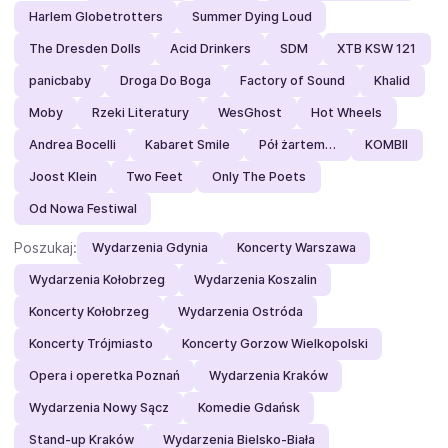
Harlem Globetrotters
Summer Dying Loud
The Dresden Dolls
Acid Drinkers
SDM
XTB KSW 121
panicbaby
Droga Do Boga
Factory of Sound
Khalid
Moby
Rzeki Literatury
WesGhost
Hot Wheels
Andrea Bocelli
Kabaret Smile
Pół żartem…
KOMBII
Joost Klein
Two Feet
Only The Poets
Od Nowa Festiwal
Poszukaj:
Wydarzenia Gdynia
Koncerty Warszawa
Wydarzenia Kołobrzeg
Wydarzenia Koszalin
Koncerty Kołobrzeg
Wydarzenia Ostróda
Koncerty Trójmiasto
Koncerty Gorzow Wielkopolski
Opera i operetka Poznań
Wydarzenia Kraków
Wydarzenia Nowy Sącz
Komedie Gdańsk
Stand-up Kraków
Wydarzenia Bielsko-Biała