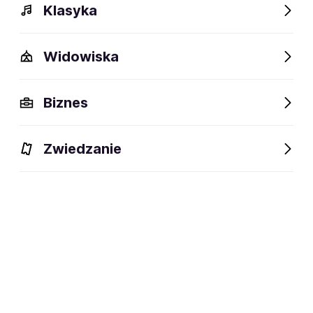
Klasyka
Widowiska
Biznes
Zwiedzanie
Bilety
Dlaczego warto?
O wydarzeniu
Lokalizacj
BILETY