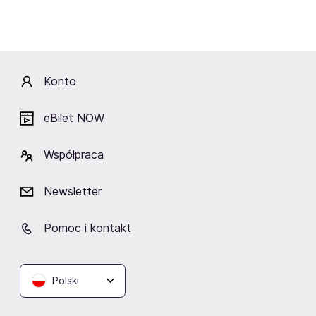
Lokalizacja
Konto
eBilet NOW
Klub Gwarek
Kraków
Współpraca
Newsletter
Podobne wydarzenia
Pomoc i kontakt
Polski