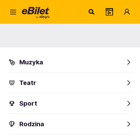
Home
Muzyka
Rock
Mr. Irish Bastard
Mr. Irish Bastard
Muzyka
Kraków
Organizator:
Fundacja Studentów i Absolwentów AGH w Krakowie
Teatr
Sport
FanAlert
Rodzina