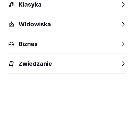
Klasyka
Widowiska
Biznes
Zwiedzanie
Dlaczego warto?
O wydarzeniu
Artyści
Lokalizac
Dlaczego warto?