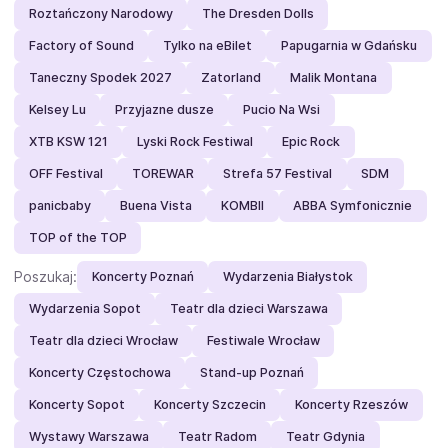
Roztańczony Narodowy
The Dresden Dolls
Factory of Sound
Tylko na eBilet
Papugarnia w Gdańsku
Taneczny Spodek 2027
Zatorland
Malik Montana
Kelsey Lu
Przyjazne dusze
Pucio Na Wsi
XTB KSW 121
Lyski Rock Festiwal
Epic Rock
OFF Festival
TOREWAR
Strefa 57 Festival
SDM
panicbaby
Buena Vista
KOMBII
ABBA Symfonicznie
TOP of the TOP
Poszukaj:
Koncerty Poznań
Wydarzenia Białystok
Wydarzenia Sopot
Teatr dla dzieci Warszawa
Teatr dla dzieci Wrocław
Festiwale Wrocław
Koncerty Częstochowa
Stand-up Poznań
Koncerty Sopot
Koncerty Szczecin
Koncerty Rzeszów
Wystawy Warszawa
Teatr Radom
Teatr Gdynia