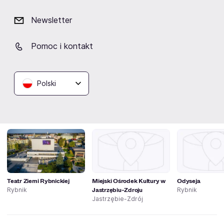
Newsletter
Jon Anderson and The
Band Geeks preforming:
Pomoc i kontakt
YES Epics, classics & more
10.10.2026
Zabrze
Polski
Ciekawe miejsca w Rybniku
Teatr Ziemi Rybnickiej
Miejski Ośrodek Kultury w
Odyseja
Jastrzębiu-Zdroju
Rybnik
Rybnik
Jastrzębie-Zdrój