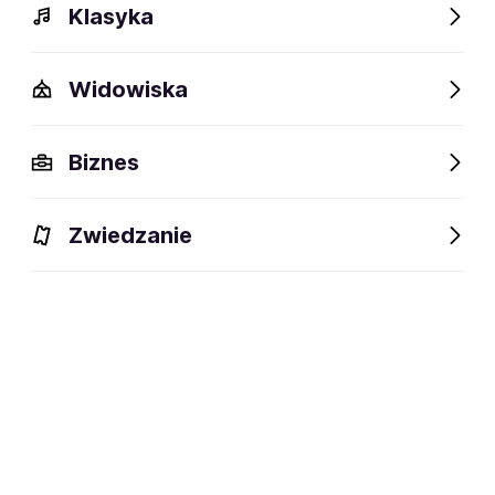
Klasyka
Polecamy
Widowiska
Biznes
Zwiedzanie
Manchester trasa 20 lat
Małgorzata Ostrowska - 45
lat: koncert jubileuszowy
25.09-23.10.2026
Rybnik, Toruń, Warszawa
08.11.2026-18.01.2027
Lublin, Rybnik, Rzeszów i
inne