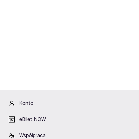
Sting Tribute: Randolph
God Save The Queen
Matthews
15-17.10.2026
08-20.09.2026
Bydgoszcz, Warszawa,
Bielsko-Biała,
Zabrze
Częstochowa,
Jastrzębie-Zdrój i inne
Konto
eBilet NOW
Współpraca