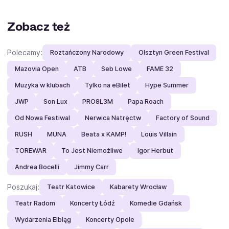
Zobacz też
Polecamy:
Roztańczony Narodowy
Olsztyn Green Festival
Mazovia Open
ATB
Seb Lowe
FAME 32
Muzyka w klubach
Tylko na eBilet
Hype Summer
JWP
Son Lux
PRO8L3M
Papa Roach
Od Nowa Festiwal
Nerwica Natręctw
Factory of Sound
RUSH
MUNA
Beata x KAMP!
Louis Villain
TOREWAR
To Jest Niemożliwe
Igor Herbut
Andrea Bocelli
Jimmy Carr
Poszukaj:
Teatr Katowice
Kabarety Wrocław
Teatr Radom
Koncerty Łódź
Komedie Gdańsk
Wydarzenia Elbląg
Koncerty Opole