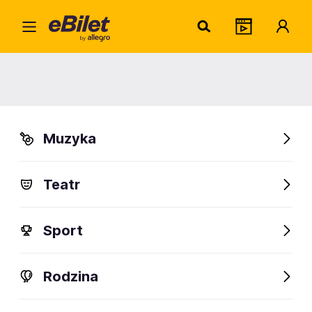
Home
Muzyka
Hip Hop i Rap
PRAWDZIWY RAP WRACA!
Shellerini - Abradab - donGURALesko
PRAWDZIWY RAP WRACA!
Shellerini - Abradab -
Muzyka
donGURALesko
Teatr
Zabrze, Kraków, Jelenia Góra
Organizator:
GRYF EVENTS
Sport
Sprawdź bilety
Rodzina
FanAlert
77