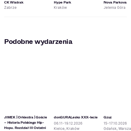
CK Wiatrak
Hype Park
Nova Parkova
Zabrze
Kraków
Jelenia Góra
Podobne wydarzenia
JIMEK | Orkiestra | Goście
donGURALesko XXX-lecie
Gzuz
– Historia Polskiego Hip-
06.11-19.12.2026
15-17.10.2026
Hopu. Rozdział III Ostatni
Kielce, Kraków
Gdańsk, Warsz