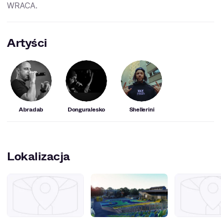
WRACA.
Artyści
Abradab
Donguralesko
Shellerini
Lokalizacja