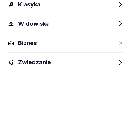
Klasyka
Widowiska
Biznes
Zwiedzanie
Bilety
Dlaczego warto?
O wydarzeniu
Artyści
BILETY