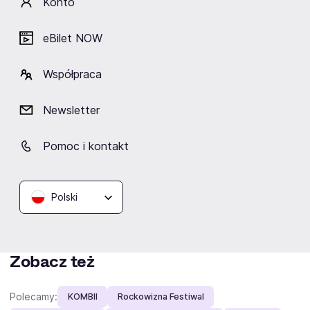
Konto
Obserwuj
eBilet NOW
Współpraca
Fani lubią też
Newsletter
Pomoc i kontakt
Placebo
Alphaville
As December
Lemon
Falls
Polski
Zobacz też
Polecamy:
KOMBII
Rockowizna Festiwal