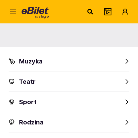
Maxï
Home
Artysta
Maxïmo Park
Maxïmo Park
Muzyka
Sprawdź wydarzenia
Teatr
FanAlert
Sport
Rodzina