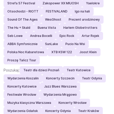
Strefa 57 Festival
Zakopower XX MIUOSH
Yaelokre
Otsochodzi - RIOTT
FESTIVALAND
Igo na hali
Sound Of The Ages
WesGhost
Prezent urodzinowy
The Hu + Skald
Buena Vista
Harlem Globetrotters
Seb Lowe
Andrea Bocelli
Epic Rock
Artur Rojek
ABBA Symfonicznie
SunLake
Pucio Na Wsi
Polska Noc Kabaretowa
XTB KSW 122
Joost Klein
Proszę Tańcz Tour
Poszukaj:
Teatr dla dzieci Poznań
Teatr Katowice
Wydarzenia Koszalin
Koncerty Szczecin
Teatr Gdynia
Koncerty Katowice
Jazz Blues Warszawa
Festiwale Wrocław
Wydarzenia Mrągowo
Muzyka klasyczna Warszawa
Koncerty Wrocław
Wydarzenia Gdańsk
Koncerty Gdynia
Teatr Kraków