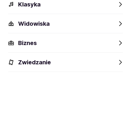
Klasyka
Widowiska
Szczegóły
Opis
Wydarzenia
Fani lubią też
Biznes
Szczegóły
Zwiedzanie
Newcastle, Wielka Brytania
miejsce powstania:
zespół · indie rock · brit‑pop
dyscyplina:
social media: