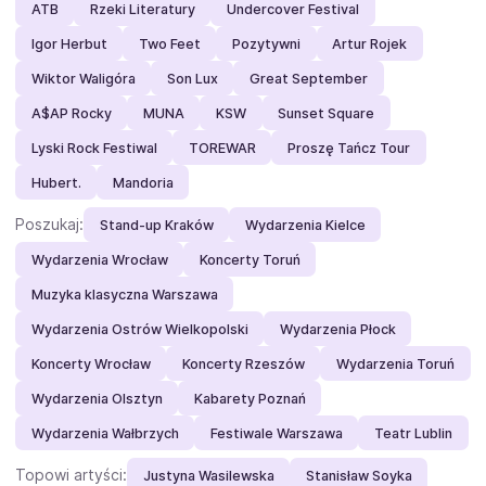
ATB
Rzeki Literatury
Undercover Festival
Igor Herbut
Two Feet
Pozytywni
Artur Rojek
Wiktor Waligóra
Son Lux
Great September
A$AP Rocky
MUNA
KSW
Sunset Square
Lyski Rock Festiwal
TOREWAR
Proszę Tańcz Tour
Hubert.
Mandoria
Poszukaj:
Stand-up Kraków
Wydarzenia Kielce
Wydarzenia Wrocław
Koncerty Toruń
Muzyka klasyczna Warszawa
Wydarzenia Ostrów Wielkopolski
Wydarzenia Płock
Koncerty Wrocław
Koncerty Rzeszów
Wydarzenia Toruń
Wydarzenia Olsztyn
Kabarety Poznań
Wydarzenia Wałbrzych
Festiwale Warszawa
Teatr Lublin
Topowi artyści:
Justyna Wasilewska
Stanisław Soyka