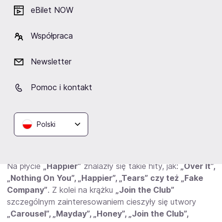
co zapewniło artystom z ADF jeszcze większą
eBilet NOW
motywację do intensywnego działania.
Współpraca
„Happier” i „Join the Club” = wielki
Newsletter
sukces
Pomoc i kontakt
Kolejne krążki – „Happier” (2021) i „Join the Club”
(2023) przyniosły brytyjskiemu zespołowi ogromny
sukces
, co przełożyło się oczywiście na
większą
Polski
rozpoznawalność w całej Europie
. O tym muzycy z
ADF marzyli od samego początku i ten cel udało im się
zrealizować.
Na płycie
„Happier”
znalazły się takie hity, jak:
„Over It”,
„Nothing On You”, „Happier”, „Tears” czy też „Fake
Company”
. Z kolei na krążku
„Join the Club”
szczególnym zainteresowaniem cieszyły się utwory
„Carousel”, „Mayday”, „Honey”, „Join the Club”,