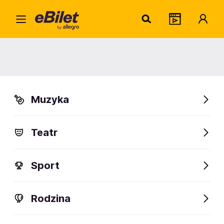
As De
Home
Artysta
As December Falls
As December Falls
Muzyka
Sprawdź wydarzenia
Teatr
FanAlert
Sport
Rodzina