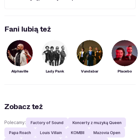
Falls”. Potem były jeszcze „Happier” i „Join the Club”.
Zespół As December Falls wypuścił już na rynek wiele
znakomitych numerów, wśród których na szczególne
Fani lubią też
uznanie zasługują m.in.: „Carousel”, „Mayday”, „Join the
Club”, „Go Away”, „Leave” czy też „Alive”.
Alphaville
Lady Pank
Vundabar
Placebo
Zobacz też
Polecamy:
Factory of Sound
Koncerty z muzyką Queen
Papa Roach
Louis Villain
KOMBII
Mazovia Open