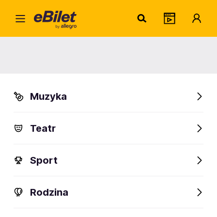
Destr
Home
Artysta
Destroyer 666
Destroyer 666
Muzyka
Sprawdź wydarzenia
Teatr
FanAlert
Sport
Rodzina