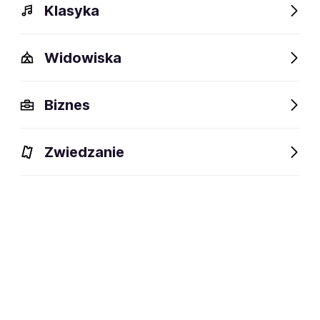
Klasyka
Widowiska
Szczegóły
Opis
Wydarzenia
Fani lubią też
Biznes
Szczegóły
Zwiedzanie
social media:
Zapisz się na
Destroyer 666