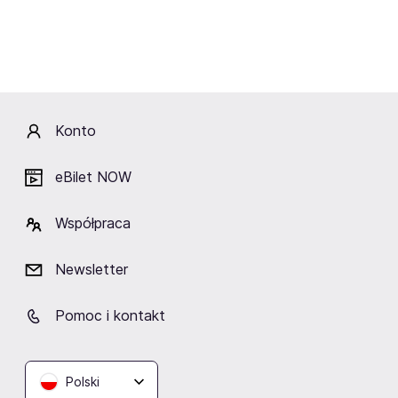
Wydarzenia
Aktualne
Wybrane dla Ciebie
Zakończone
Konto
eBilet NOW
Brak aktualnych wydarzeń
Współpraca
Kliknij „Obserwuj”, a prześlemy do Ciebie
wiadomość o wydarzeniach artysty/ki.
Newsletter
Obserwuj
Pomoc i kontakt
Polski