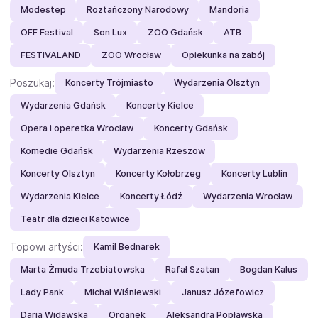
Modestep
Roztańczony Narodowy
Mandoria
OFF Festival
Son Lux
ZOO Gdańsk
ATB
FESTIVALAND
ZOO Wrocław
Opiekunka na zabój
Poszukaj:
Koncerty Trójmiasto
Wydarzenia Olsztyn
Wydarzenia Gdańsk
Koncerty Kielce
Opera i operetka Wrocław
Koncerty Gdańsk
Komedie Gdańsk
Wydarzenia Rzeszow
Koncerty Olsztyn
Koncerty Kołobrzeg
Koncerty Lublin
Wydarzenia Kielce
Koncerty Łódź
Wydarzenia Wrocław
Teatr dla dzieci Katowice
Topowi artyści:
Kamil Bednarek
Marta Żmuda Trzebiatowska
Rafał Szatan
Bogdan Kalus
Lady Pank
Michał Wiśniewski
Janusz Józefowicz
Daria Widawska
Organek
Aleksandra Popławska