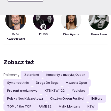
Fani lubią też
Rafał
DUSS
Dina Ayada
Frank Leen
Kwietniewski
Zobacz też
Polecamy:
Zatorland
Koncerty z muzyką Queen
Symphoethnic
Droga Do Boga
Mazovia Open
Prezent urodzinowy
XTB KSW 122
Yaelokre
Polska Noc Kabaretowa
Olsztyn Green Festival
Editors
TOP of the TOP
FAME 32
Malik Montana
KSW