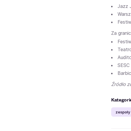
Jazz 
Warsz
Festi
Za grani
Festi
Teatr
Audit
SESC 
Barbi
Źródło z
Kategori
zespoły