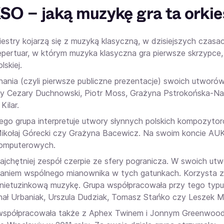
O – jaką muzykę gra ta orkie
iestry kojarzą się z muzyką klasyczną, w dzisiejszych cza
repertuar, w którym muzyka klasyczna gra pierwsze skrzypce,
lskiej.
ania (czyli pierwsze publiczne prezentacje) swoich utworów 
y Cezary Duchnowski, Piotr Moss, Grażyna Pstrokońska-Nawr
Kilar.
ego grupa interpretuje utwory słynnych polskich kompozytorów
ikołaj Górecki czy Grażyna Bacewicz. Na swoim koncie AU
komputerowych.
jchętniej zespół czerpie ze sfery pogranicza. W swoich utwor
aniem wspólnego mianownika w tych gatunkach. Korzysta z p
nietuzinkową muzykę. Grupa współpracowała przy tego typu 
chał Urbaniak, Urszula Dudziak, Tomasz Stańko czy Leszek 
półpracowała także z Aphex Twinem i Jonnym Greenwoodem