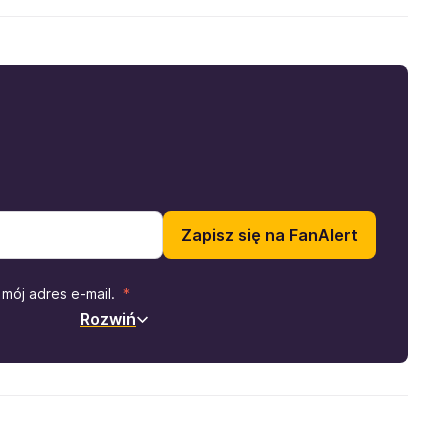
Zapisz się na FanAlert
mój adres e-mail.
Rozwiń