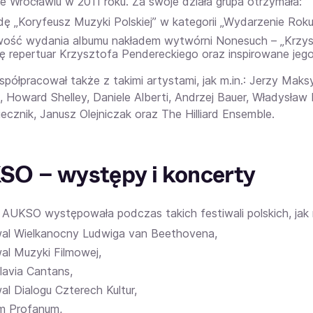
we Wrocławiu w 2011 roku. Za swoje działa grupa otrzymała:
ę „Koryfeusz Muzyki Polskiej” w kategorii „Wydarzenie Roku
wość wydania albumu nakładem wytwórni Nonesuch – „Krzys
się repertuar Krzysztofa Pendereckiego oraz inspirowane 
spółpracował także z takimi artystami, jak m.in.: Jerzy Mak
, Howard Shelley, Daniele Alberti, Andrzej Bauer, Władysław
ecznik, Janusz Olejniczak oraz The Hilliard Ensemble.
O – występy i koncerty
a AUKSO występowała podczas takich festiwali polskich, jak m
wal Wielkanocny Ludwiga van Beethovena,
al Muzyki Filmowej,
lavia Cantans,
al Dialogu Czterech Kultur,
m Profanum,