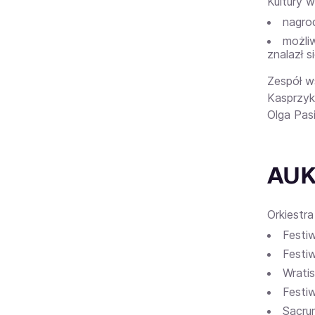
Kultury 
nagrod
możli
znalazł 
Zespół w
Kasprzyk
Olga Pasi
AUKS
Orkiestr
Festi
Festiw
Wratis
Festiw
Sacru