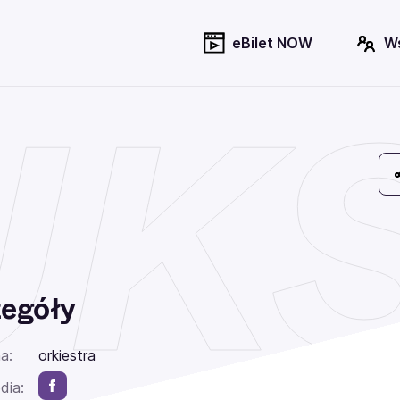
eBilet NOW
W
UK
egóły
a:
orkiestra
dia: