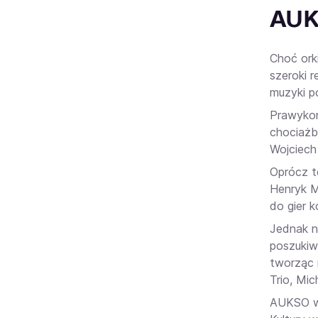
AUKS
Choć ork
szeroki 
muzyki po
Prawykon
chociażb
Wojciech 
Oprócz t
Henryk M
do gier 
Jednak na
poszukiw
tworząc 
Trio, Mi
AUKSO ws