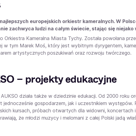
s
najlepszych europejskich orkiestr kameralnych. W Polsce –
nie zachwyca ludzi na całym świecie, stając się niejako
 Orkiestra Kameralna Miasta Tychy. Została powołana pr
ej w tym Marek Moś, który jest wybitnym dyrygentem, kameral
zarem artystycznych poszukiwań oraz rozwoju twórczego.
O – projekty edukacyjne
a AUKSO działa także w dziedzinie edukacji. Od 2000 roku or
st jednocześnie gospodarzem, jak i uczestnikiem występów.
skich kursach, próbach otwartych dla widowni, koncertach i
rawiają, że młodzi muzycy i melomani z całej Polski jadą wła