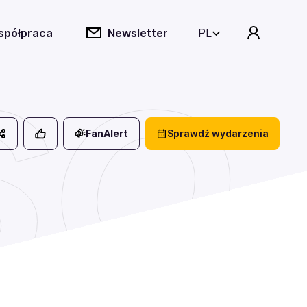
spółpraca
Newsletter
PL
SO
FanAlert
Sprawdź wydarzenia