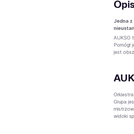
Opi
Jedna z 
nieustan
AUKSO to
Pomógł j
jest obs
AUKS
Orkiestr
Grupa je
mistrzow
widoki sp