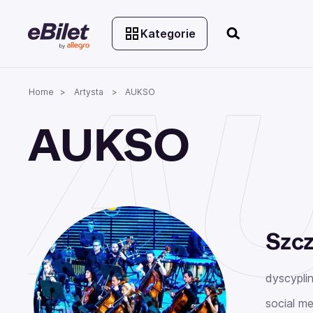
Kategorie
A
Home
Artysta
AUKSO
AUKSO
Szcz
dyscyplin
social me