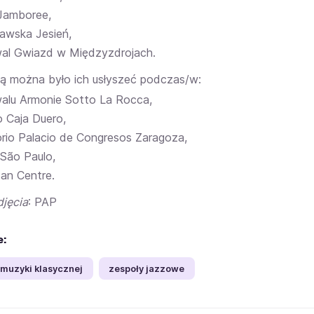
Jamboree,
awska Jesień,
wal Gwiazd w Międzyzdrojach.
cą można było ich usłyszeć podczas/w:
walu Armonie Sotto La Rocca,
o Caja Duero,
orio Palacio de Congresos Zaragoza,
São Paulo,
can Centre.
djęcia
: PAP
e:
 muzyki klasycznej
zespoły jazzowe