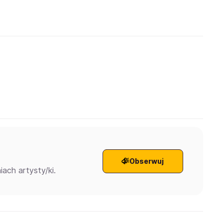
Obserwuj
ach artysty/ki.