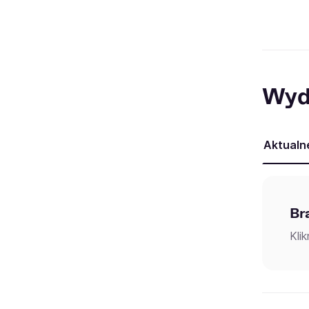
Wyd
Aktualn
Br
Kli