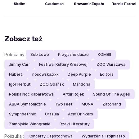
Skolim
Czadoman
Sławomir Zapała
Ronnie Ferrari
Zobacz też
Polecamy:
Seb Lowe
Przyjazne dusze
KOMBII
Jimmy Carr
Festiwal Kultury Kresowej
ZOO Warszawa
Hubert.
nosowska.xxx
Deep Purple
Editors
Igor Herbut
ZOO Gdańsk
Mandoria
Polska Noc Kabaretowa
Artur Rojek
Sound Of The Ages
ABBA Symfonicznie
Two Feet
MUNA
Zatorland
Symphoethnic
Urszula
Acid Drinkers
Zamojskie Winogranie
Rzeki Literatury
Poszukaj:
Koncerty Częstochowa
Wydarzenia Trójmiasto