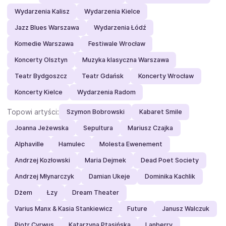
Wydarzenia Kalisz
Wydarzenia Kielce
Jazz Blues Warszawa
Wydarzenia Łódź
Komedie Warszawa
Festiwale Wrocław
Koncerty Olsztyn
Muzyka klasyczna Warszawa
Teatr Bydgoszcz
Teatr Gdańsk
Koncerty Wrocław
Koncerty Kielce
Wydarzenia Radom
Topowi artyści:
Szymon Bobrowski
Kabaret Smile
Joanna Jeżewska
Sepultura
Mariusz Czajka
Alphaville
Hamulec
Molesta Ewenement
Andrzej Kozłowski
Maria Dejmek
Dead Poet Society
Andrzej Młynarczyk
Damian Ukeje
Dominika Kachlik
Dżem
Łzy
Dream Theater
Varius Manx & Kasia Stankiewicz
Future
Janusz Walczuk
Piotr Cyrwus
Katarzyna Ptasińska
Lanberry