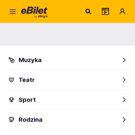
Toby
Home
Artysta
Toby z Monachium
Toby z Monachium
Muzyka
Sprawdź wydarzenia
Teatr
FanAlert
Sport
Rodzina