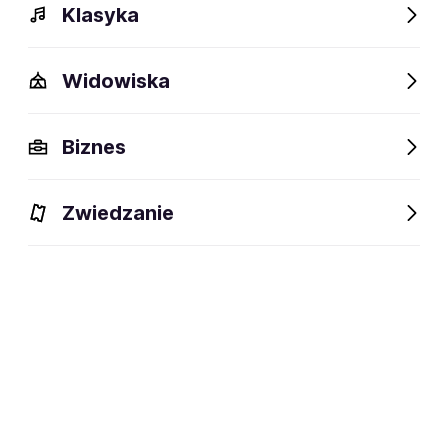
Klasyka
Widowiska
Szczegóły
Opis
Wydarzenia
Fani lubią też
Biznes
Szczegóły
Zwiedzanie
47 lat
wiek:
07.08.1979
data urodzenia:
Niemcy
miejsce urodzenia:
Wokalista disco polo
dyscyplina:
social media: