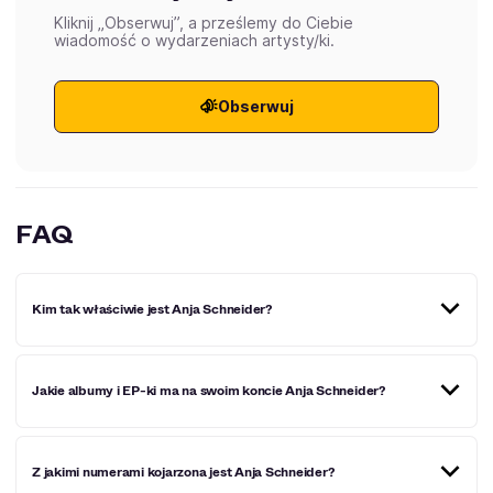
Kliknij „Obserwuj”, a prześlemy do Ciebie
wiadomość o wydarzeniach artysty/ki.
Obserwuj
FAQ
Kim tak właściwie jest Anja Schneider?
Anja Schneider to bardzo popularna niemiecka DJ-ka,
Jakie albumy i EP-ki ma na swoim koncie Anja Schneider?
producentka muzyczna, prezenterka radiowa oraz
właścicielka wytwórni muzycznej Sous Music. Prawdziwa
specjalistka od muzyki elektronicznej, która występowała
już w Polsce, Holandii, Francji, Niemczech czy też
Anja Schneider wydała takie albumy, jak: „Beyond the
Portugalii.
Z jakimi numerami kojarzona jest Anja Schneider?
Valley” z 2008 roku, „SoMe” z 2017 roku”, „So Us Vol. 1” z