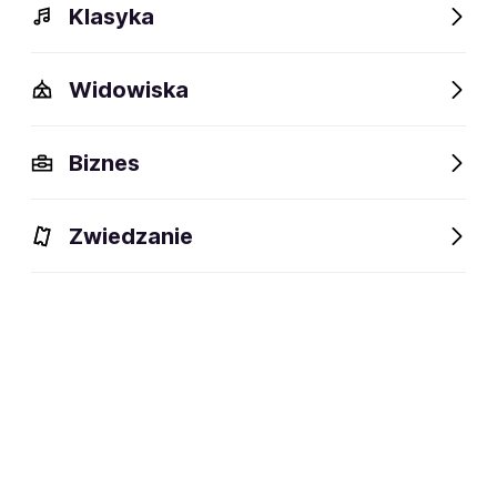
Klasyka
Widowiska
Szczegóły
Opis
Wydarzenia
FAQ
Fani lubią też
Biznes
Szczegóły
Zwiedzanie
Niemcy
miejsce urodzenia:
DJ-ka, producentka muzyczna i
dyscyplina:
prezenterka radiowa
social media: