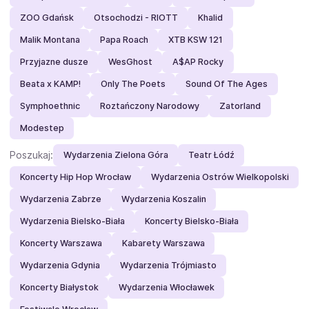
ZOO Gdańsk
Otsochodzi - RIOTT
Khalid
Malik Montana
Papa Roach
XTB KSW 121
Przyjazne dusze
WesGhost
A$AP Rocky
Beata x KAMP!
Only The Poets
Sound Of The Ages
Symphoethnic
Roztańczony Narodowy
Zatorland
Modestep
Poszukaj:
Wydarzenia Zielona Góra
Teatr Łódź
Koncerty Hip Hop Wrocław
Wydarzenia Ostrów Wielkopolski
Wydarzenia Zabrze
Wydarzenia Koszalin
Wydarzenia Bielsko-Biała
Koncerty Bielsko-Biała
Koncerty Warszawa
Kabarety Warszawa
Wydarzenia Gdynia
Wydarzenia Trójmiasto
Koncerty Białystok
Wydarzenia Włocławek