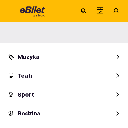
Anja 
Home
Artysta
Anja Schneider
Anja Schneider
Muzyka
Sprawdź wydarzenia
Teatr
FanAlert
Sport
Rodzina