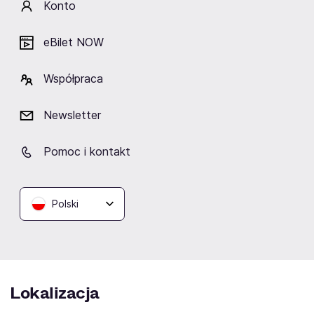
swoją wrażliwość i kreatywność, aby w głowie
Konto
zwizualizować historię Jakubika.
eBilet NOW
I nakręcić swój własny film.
Współpraca
Artyści
Newsletter
Pomoc i kontakt
Polski
Arkadiusz
Jakubik
Lokalizacja