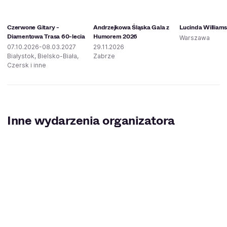
Czerwone Gitary -
Andrzejkowa Śląska Gala z
Lucinda William
Diamentowa Trasa 60-lecia
Humorem 2026
Warszawa
07.10.2026-08.03.2027
29.11.2026
Białystok, Bielsko-Biała,
Zabrze
Czersk i inne
Inne wydarzenia organizatora