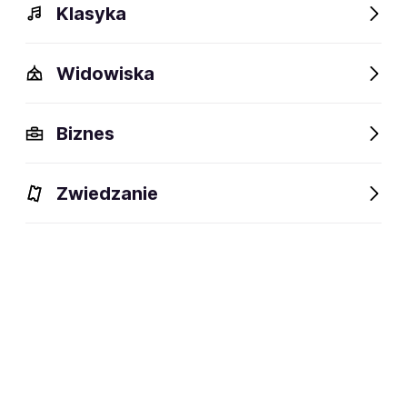
Klasyka
Widowiska
Biznes
Zwiedzanie
Bilety
Dlaczego warto?
O wydarzeniu
Artyści
BILETY