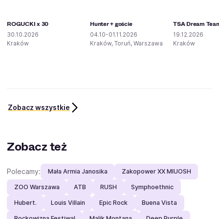
ROGUCKI x 30
Hunter + goście
TSA Dream Tea
30.10.2026
04.10-01.11.2026
19.12.2026
Kraków
Kraków, Toruń, Warszawa
Kraków
Zobacz wszystkie
Zobacz też
Polecamy:
Mała Armia Janosika
Zakopower XX MIUOSH
ZOO Warszawa
ATB
RUSH
Symphoethnic
Hubert.
Louis Villain
Epic Rock
Buena Vista
Rockowizna Festiwal
Malik Montana
Deep Purple