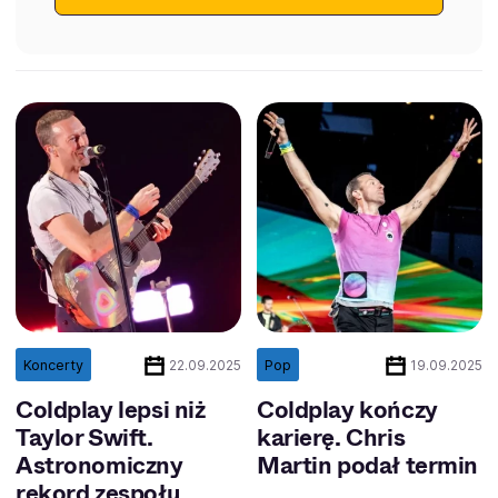
Koncerty
Pop
22.09.2025
19.09.2025
Coldplay lepsi niż
Coldplay kończy
Taylor Swift.
karierę. Chris
Astronomiczny
Martin podał termin
rekord zespołu