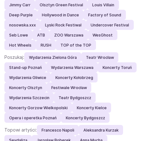
Jimmy Carr
Olsztyn Green Festival
Louis Villain
Deep Purple
Hollywood in Dance
Factory of Sound
nosowska.xxx
Lyski Rock Festiwal
Undercover Festival
Seb Lowe
ATB
ZOO Warszawa
WesGhost
Hot Wheels
RUSH
TOP of the TOP
Poszukaj:
Wydarzenia Zielona Góra
Teatr Wrocław
Stand-up Poznań
Wydarzenia Warszawa
Koncerty Toruń
Wydarzenia Gliwice
Koncerty Kołobrzeg
Koncerty Olsztyn
Festiwale Wrocław
Wydarzenia Szczecin
Teatr Bydgoszcz
Koncerty Gorzow Wielkopolski
Koncerty Kielce
Opera i operetka Poznań
Koncerty Bydgoszcz
Topowi artyści:
Francesco Napoli
Aleksandra Kurzak
Sevdaliza
Jarosław Boberek
Anna Mucha