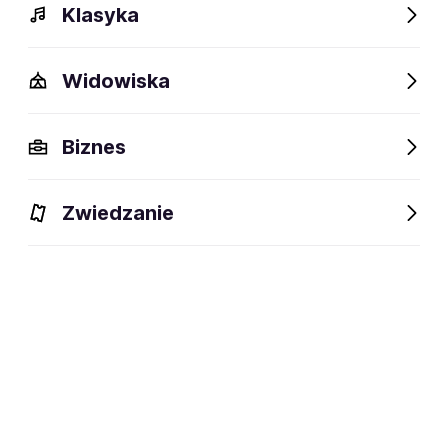
Klasyka
Widowiska
Szczegóły
Opis
Wydarzenia
Fani lubią też
Biznes
Szczegóły
Zwiedzanie
Londyn, Wielka Brytania
miejsce powstania:
Chris Martin, Jonny Buckland, Guy
członkowie:
Berryman, Will Champion
zespół rockowy
dyscyplina:
social media: