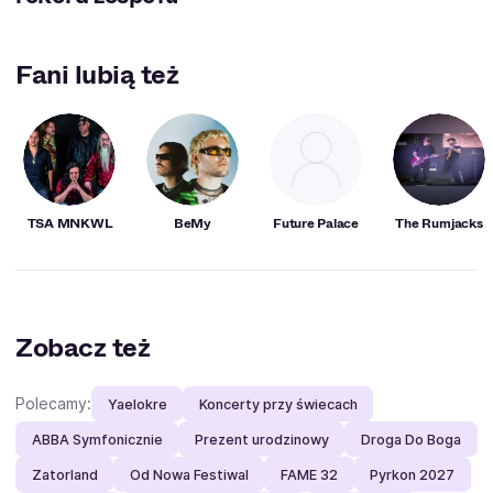
Fani lubią też
TSA MNKWL
BeMy
Future Palace
The Rumjacks
Zobacz też
Polecamy:
Yaelokre
Koncerty przy świecach
ABBA Symfonicznie
Prezent urodzinowy
Droga Do Boga
Zatorland
Od Nowa Festiwal
FAME 32
Pyrkon 2027