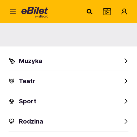
Coldp
Home
Artysta
Coldplay
Coldplay
Muzyka
Sprawdź wydarzenia
Teatr
FanAlert
100
Sport
Rodzina