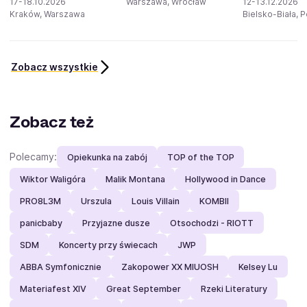
17-18.10.2026
Warszawa, Wrocław
12-13.12.2026
Kraków, Warszawa
Bielsko-Biała, 
Zobacz wszystkie
Zobacz też
Polecamy:
Opiekunka na zabój
TOP of the TOP
Wiktor Waligóra
Malik Montana
Hollywood in Dance
PRO8L3M
Urszula
Louis Villain
KOMBII
panicbaby
Przyjazne dusze
Otsochodzi - RIOTT
SDM
Koncerty przy świecach
JWP
ABBA Symfonicznie
Zakopower XX MIUOSH
Kelsey Lu
Materiafest XIV
Great September
Rzeki Literatury