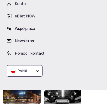
takim hitem”
Konto
eBilet NOW
Artyści
Współpraca
Newsletter
Maggie Reilly
Pomoc i kontakt
Polski
Lokalizacja