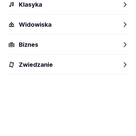
Klasyka
Widowiska
Biznes
Zwiedzanie
Dlaczego warto?
O wydarzeniu
Artyści
Lokalizac
Dlaczego warto?