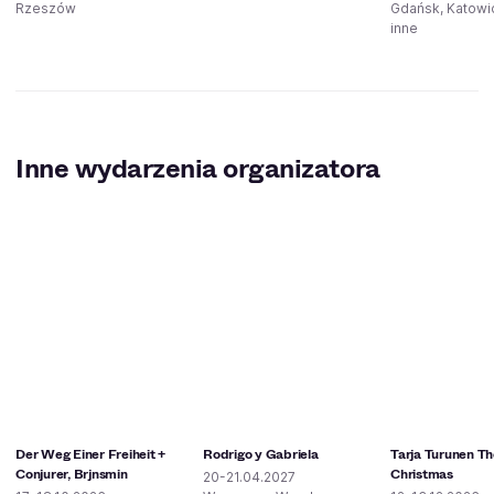
Rzeszów
Gdańsk, Katowic
inne
Inne wydarzenia organizatora
Der Weg Einer Freiheit +
Rodrigo y Gabriela
Tarja Turunen The
Conjurer, Brjnsmin
Christmas
20-21.04.2027