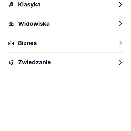
Klasyka
Widowiska
Biznes
Zwiedzanie
Dlaczego warto?
O wydarzeniu
Artyści
Lokalizac
Dlaczego warto?