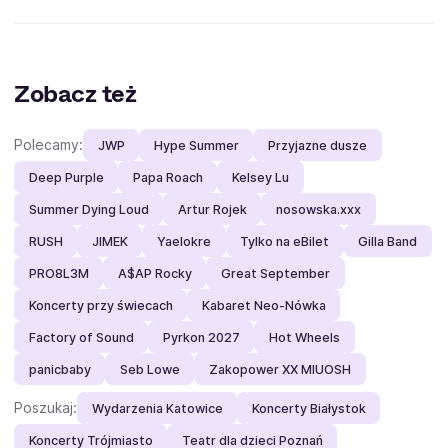
Zobacz też
Polecamy:
JWP
Hype Summer
Przyjazne dusze
Deep Purple
Papa Roach
Kelsey Lu
Summer Dying Loud
Artur Rojek
nosowska.xxx
RUSH
JIMEK
Yaelokre
Tylko na eBilet
Gilla Band
PRO8L3M
A$AP Rocky
Great September
Koncerty przy świecach
Kabaret Neo-Nówka
Factory of Sound
Pyrkon 2027
Hot Wheels
panicbaby
Seb Lowe
Zakopower XX MIUOSH
Poszukaj:
Wydarzenia Katowice
Koncerty Białystok
Koncerty Trójmiasto
Teatr dla dzieci Poznań