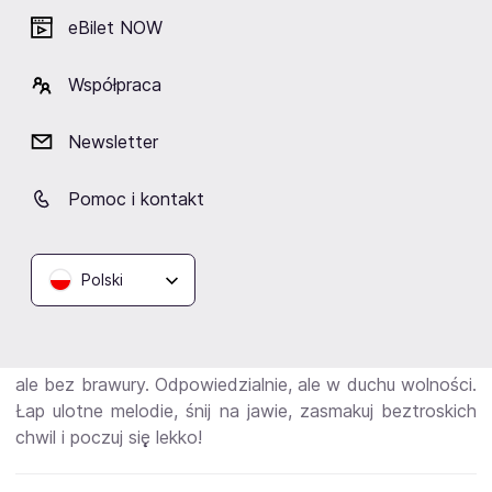
Lekko Festiwal to propozycja na spędzenie dwóch
eBilet NOW
lipcowych dni w otoczeniu wszechobecnej natury, w
niezobowiązujący sposób, w towarzystwie przyjaciół i
Współpraca
rodziny. To festiwal, który sprzyja spotkaniom w
przestrzeni, w której czas płynie wolniej, a cisze
Newsletter
przerywają dźwięki relaksującej muzyki przeplatające się
tanecznymi brzmieniami. To idealne wydarzenie dla
Pomoc i kontakt
osób ceniących obcowanie z muzyką w przyjaznym,
wysublimowanym otoczeniu, pośród natury.
Polski
Odwiedź́ festiwal, w którym najważniejszą rolę odgrywa
życie w zgodzie z naturą. Sielskie wieczory, kwitnące
kwiaty, roztańczone motyle. Bez napięcia. Odważnie,
ale bez brawury. Odpowiedzialnie, ale w duchu wolności.
Łap ulotne melodie, śnij na jawie, zasmakuj beztroskich
chwil i poczuj się̨ lekko!