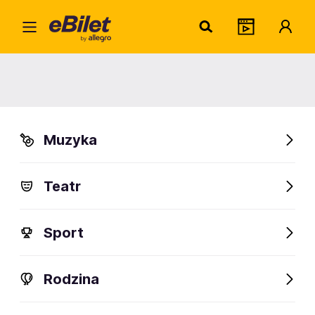
Home
Muzyka
Festiwale
Lekko Festiwal
Lekko Festiwal
Muzyka
Marki
Organizator:
Good Taste Production
Teatr
Sport
FanAlert
Rodzina