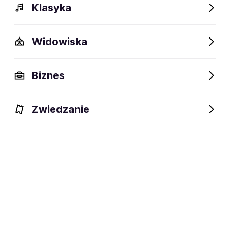
Klasyka
Widowiska
Biznes
Zwiedzanie
Bilety
Dlaczego warto?
O wydarzeniu
Artyści
BILETY
Filtruj