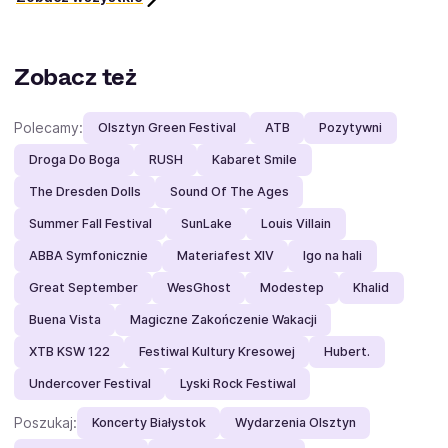
Zobacz też
Polecamy:
Olsztyn Green Festival
ATB
Pozytywni
Droga Do Boga
RUSH
Kabaret Smile
The Dresden Dolls
Sound Of The Ages
Summer Fall Festival
SunLake
Louis Villain
ABBA Symfonicznie
Materiafest XIV
Igo na hali
Great September
WesGhost
Modestep
Khalid
Buena Vista
Magiczne Zakończenie Wakacji
XTB KSW 122
Festiwal Kultury Kresowej
Hubert.
Undercover Festival
Lyski Rock Festiwal
Poszukaj:
Koncerty Białystok
Wydarzenia Olsztyn