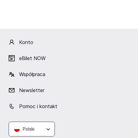
występy w charakterze gwiazdy zanotowała podczas
Przeglądu Piosenki Aktorskiej we Wrocławiu,
Studenckiego Festiwalu Piosenki w Krakowie, II
Festiwalu Piosenki Prawdziwej (Sopot - Opera Leśna),
Olsztyńskich Spotkań Zamkowych "Śpiewajmy poezję".
Z sukcesem koncertowała w Wiedniu, Paryżu, Nowym
Konto
Jorku, Lwowie, i wielokrotnie w Londynie. Swoje płyty
grupa nagrywała (m. in.) w studio pr. III PR im. Agnieszki
eBilet NOW
Osieckiej i w studio PR Kraków. Wszystkie fonogramy
były promowane przez PR, a większość przez TVP pod
Współpraca
postacią rejestrowanych koncertów.
Newsletter
Pomoc i kontakt
Artyści
Polski