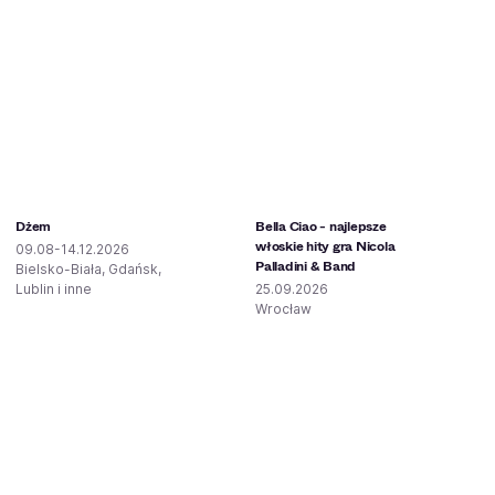
Dżem
Bella Ciao - najlepsze
włoskie hity gra Nicola
09.08-14.12.2026
Palladini & Band
Bielsko-Biała, Gdańsk,
Lublin i inne
25.09.2026
Wrocław