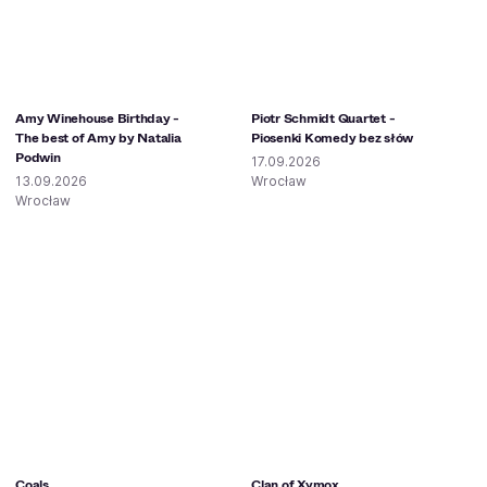
Amy Winehouse Birthday -
Piotr Schmidt Quartet -
The best of Amy by Natalia
Piosenki Komedy bez słów
Podwin
17.09.2026
13.09.2026
Wrocław
Wrocław
Coals
Clan of Xymox