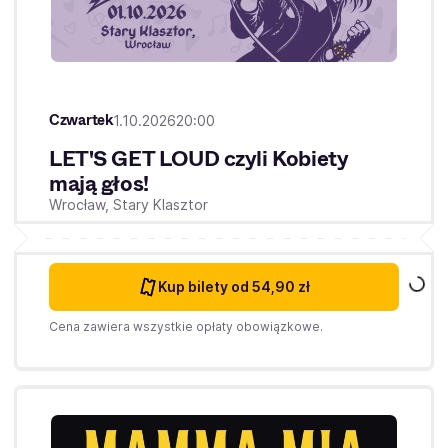
Czwartek
1.10.2026
20:00
LET'S GET LOUD czyli Kobiety
mają głos!
Wrocław,
Stary Klasztor
Kup bilety
od 54,90 zł
Cena zawiera wszystkie opłaty obowiązkowe.