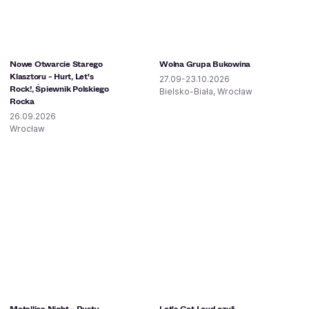
Nowe Otwarcie Starego
Wolna Grupa Bukowina
Klasztoru - Hurt, Let's
27.09-23.10.2026
Rock!, Śpiewnik Polskiego
Bielsko-Biała, Wrocław
Rocka
26.09.2026
Wrocław
Metallica Night - Rusty
Let's Get Loud czyli