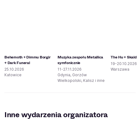
Behemoth + Dimmu Borgir
Muzyka zespołu Metallica
The Hu + Skald
+ Dark Funeral
symfonicznie
19-20.10.2026
25.10.2026
11-27.11.2026
Warszawa
Katowice
Gdynia, Gorzów
Wielkopolski, Kalisz i inne
Inne wydarzenia organizatora