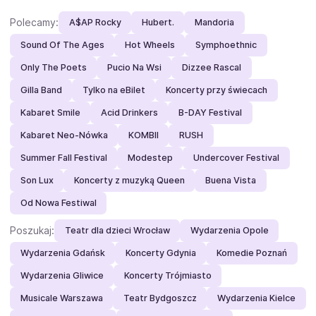
Polecamy:
A$AP Rocky
Hubert.
Mandoria
Sound Of The Ages
Hot Wheels
Symphoethnic
Only The Poets
Pucio Na Wsi
Dizzee Rascal
Gilla Band
Tylko na eBilet
Koncerty przy świecach
Kabaret Smile
Acid Drinkers
B-DAY Festival
Kabaret Neo-Nówka
KOMBII
RUSH
Summer Fall Festival
Modestep
Undercover Festival
Son Lux
Koncerty z muzyką Queen
Buena Vista
Od Nowa Festiwal
Poszukaj:
Teatr dla dzieci Wrocław
Wydarzenia Opole
Wydarzenia Gdańsk
Koncerty Gdynia
Komedie Poznań
Wydarzenia Gliwice
Koncerty Trójmiasto
Musicale Warszawa
Teatr Bydgoszcz
Wydarzenia Kielce