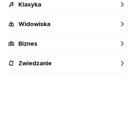
Klasyka
Widowiska
Biznes
Zwiedzanie
Dlaczego warto?
O wydarzeniu
Lokalizacja
Dlaczego warto?