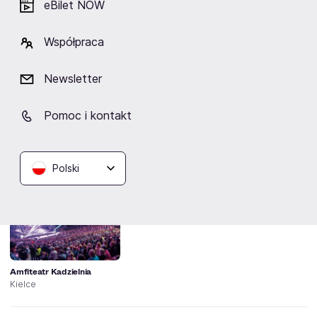
eBilet NOW
Współpraca
Newsletter
Ralph Kaminski
Igo
Kortez
Zalia
Pomoc i kontakt
Lokalizacja
Polski
Amfiteatr Kadzielnia
Kielce