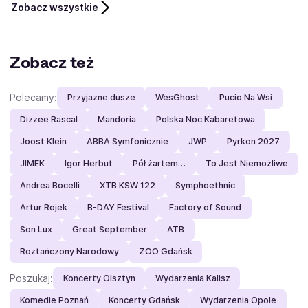
Zobacz wszystkie
Zobacz też
Polecamy:
Przyjazne dusze
WesGhost
Pucio Na Wsi
Dizzee Rascal
Mandoria
Polska Noc Kabaretowa
Joost Klein
ABBA Symfonicznie
JWP
Pyrkon 2027
JIMEK
Igor Herbut
Pół żartem…
To Jest Niemożliwe
Andrea Bocelli
XTB KSW 122
Symphoethnic
Artur Rojek
B-DAY Festival
Factory of Sound
Son Lux
Great September
ATB
Roztańczony Narodowy
ZOO Gdańsk
Poszukaj:
Koncerty Olsztyn
Wydarzenia Kalisz
Komedie Poznań
Koncerty Gdańsk
Wydarzenia Opole