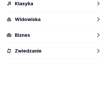
Klasyka
Widowiska
Biznes
Zwiedzanie
Bilety
Dlaczego warto?
O wydarzeniu
Artyści
BILETY
Filtruj