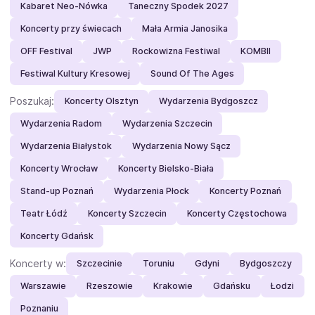
Kabaret Neo-Nówka
Taneczny Spodek 2027
Koncerty przy świecach
Mała Armia Janosika
OFF Festival
JWP
Rockowizna Festiwal
KOMBII
Festiwal Kultury Kresowej
Sound Of The Ages
Poszukaj:
Koncerty Olsztyn
Wydarzenia Bydgoszcz
Wydarzenia Radom
Wydarzenia Szczecin
Wydarzenia Białystok
Wydarzenia Nowy Sącz
Koncerty Wrocław
Koncerty Bielsko-Biała
Stand-up Poznań
Wydarzenia Płock
Koncerty Poznań
Teatr Łódź
Koncerty Szczecin
Koncerty Częstochowa
Koncerty Gdańsk
Koncerty w:
Szczecinie
Toruniu
Gdyni
Bydgoszczy
Warszawie
Rzeszowie
Krakowie
Gdańsku
Łodzi
Poznaniu