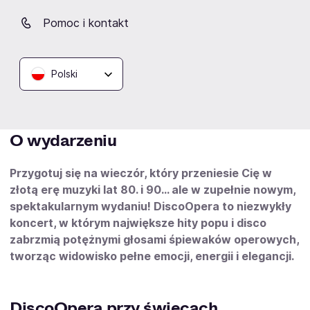
Zapisz się na FanAlert
Pomoc i kontakt
Chcę otrzymywać powiadomienia o wydarzeniach na
eBilet.pl na mój adres e-mail.
Polski
Rozwiń
O wydarzeniu
Przygotuj się na wieczór, który przeniesie Cię w
złotą erę muzyki lat 80. i 90… ale w zupełnie nowym,
spektakularnym wydaniu! DiscoOpera to niezwykły
koncert, w którym największe hity popu i disco
zabrzmią potężnymi głosami śpiewaków operowych,
tworząc widowisko pełne emocji, energii i elegancji.
DiscoOpera przy świecach