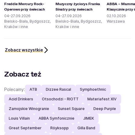
Freddie Mercury Rock-
Muzyczny życiorys Franka
ABBA – Mamma 
Operowo przy świecach
Sinatry przy świecach
Klasycznie przy
04-27.09.2026
04-27.09.2026
02.10.2026
Bielsko-Biała, Bydgoszcz,
Bielsko-Biała, Bydgoszcz,
Warszawa
Kraków i inne
Kraków i inne
Zobacz wszystkie
Zobacz też
Polecamy:
ATB
Dizzee Rascal
Symphoethnic
Acid Drinkers
Otsochodzi - RIOTT
Materiafest XIV
Zamojskie Winogranie
Sunset Square
Deep Purple
Louis Villain
ABBA Symfonicznie
JIMEK
Great September
Röyksopp
Gilla Band