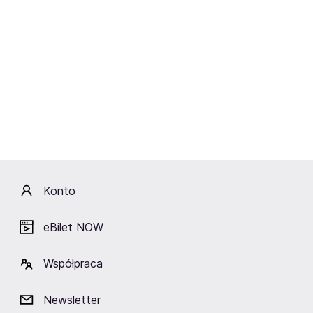
Dlaczego warto?
BLIK Płacę
Później
Raty
Ubezpieczenie
Konto
Zapisz się na
eBilet NOW
DiscoOpera przy świecach
Współpraca
Email
Newsletter