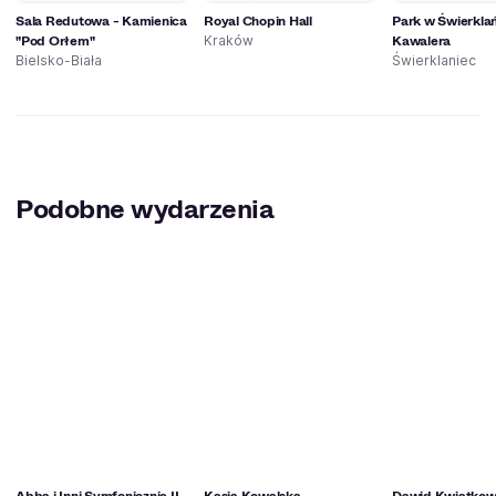
Sala Redutowa - Kamienica
Royal Chopin Hall
Park w Świerkla
"Pod Orłem"
Kawalera
Kraków
Bielsko-Biała
Świerklaniec
Podobne wydarzenia
Abba i Inni Symfonicznie II
Kasia Kowalska
Dawid Kwiatkows