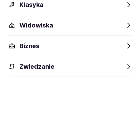
Klasyka
Widowiska
Biznes
Zwiedzanie
Bilety
Dlaczego warto?
O wydarzeniu
Lokalizacj
BILETY