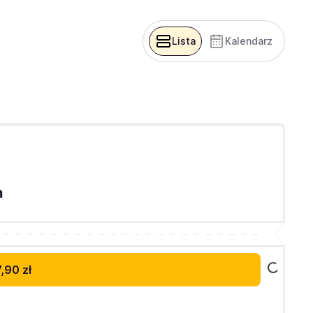
Lista
Kalendarz
h
,90 zł