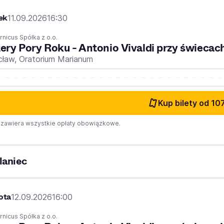
ek
11.09.2026
16:30
nicus Spółka z o.o.
ery Pory Roku - Antonio Vivaldi przy świecac
cław,
Oratorium Marianum
Kup bilety
od 107
zawiera wszystkie opłaty obowiązkowe.
laniec
ota
12.09.2026
16:00
nicus Spółka z o.o.