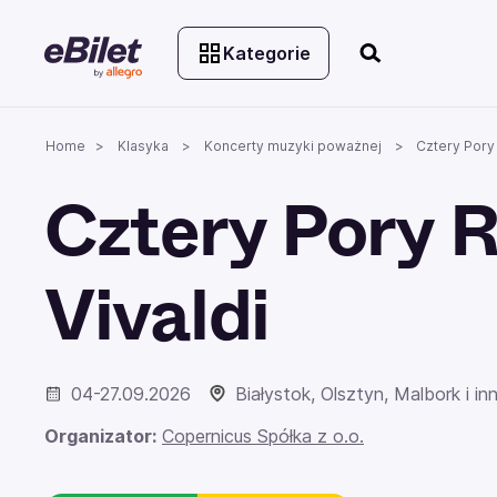
Kategorie
Home
Klasyka
Koncerty muzyki poważnej
Cztery Pory 
Cztery Pory R
Vivaldi
04-27.09.2026
Białystok, Olsztyn, Malbork i in
Organizator:
Copernicus Spółka z o.o.