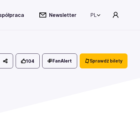
spółpraca
Newsletter
PL
FanAlert
Sprawdź bilety
104