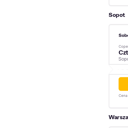
Sopot
Sob
Coper
Czt
Sop
Cena 
Warsz