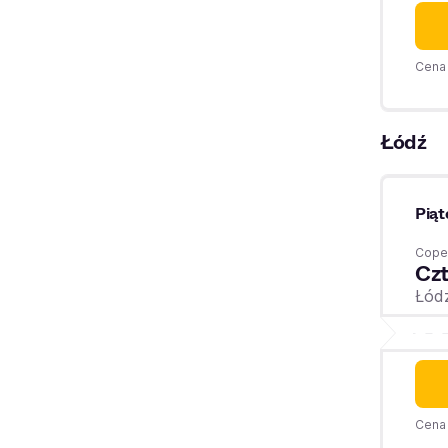
Cena 
Łódź
Piąt
Coper
Czt
Łód
Cena 