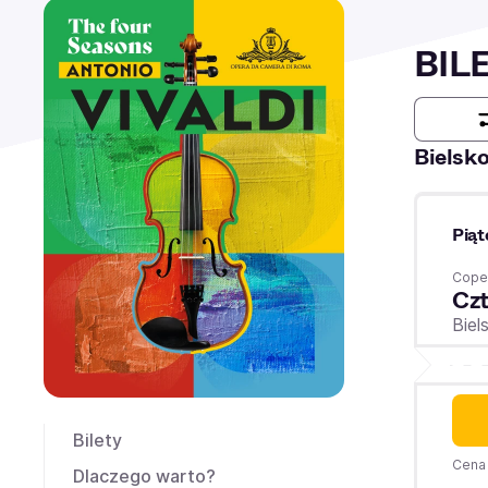
BIL
Bielsk
Piąt
Coper
Czt
Biel
Bilety
Cena 
Dlaczego warto?