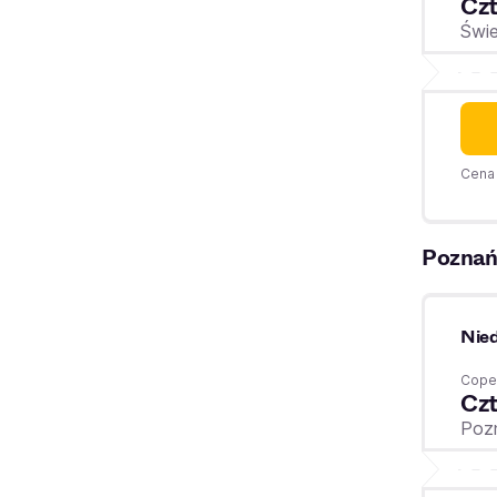
Czt
Świe
Cena 
Pozna
Nied
Coper
Czt
Poz