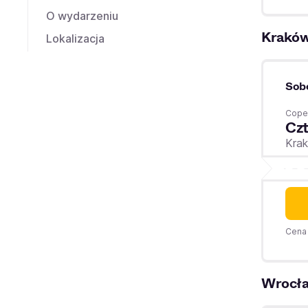
O wydarzeniu
Krakó
Lokalizacja
Sob
Coper
Czt
Kra
Cena 
Wrocł