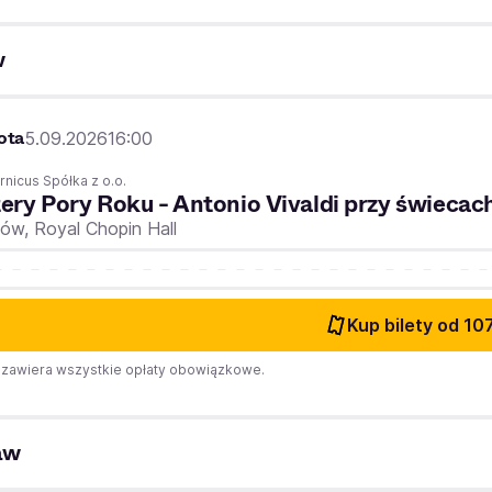
w
ota
5.09.2026
16:00
nicus Spółka z o.o.
ery Pory Roku - Antonio Vivaldi przy świecac
ków,
Royal Chopin Hall
Kup bilety
od 107
zawiera wszystkie opłaty obowiązkowe.
aw