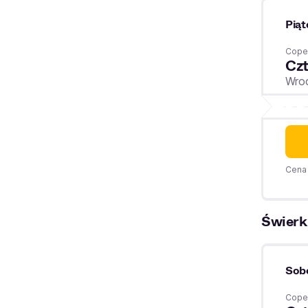
Piąt
Coper
Czt
Wro
Cena 
Świerk
Sob
Coper