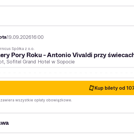
ota
19.09.2026
16:00
nicus Spółka z o.o.
ery Pory Roku - Antonio Vivaldi przy świecac
ot,
Sofitel Grand Hotel w Sopocie
Kup bilety
od 107
zawiera wszystkie opłaty obowiązkowe.
awa