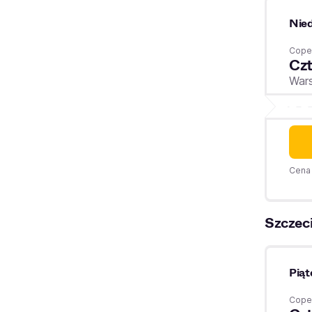
Nied
Coper
Czt
War
Cena 
Szczec
Piąt
Coper