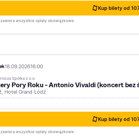
Kup bilety
od 107
zawiera wszystkie opłaty obowiązkowe.
ek
18.09.2026
16:00
nicus Spółka z o.o.
ery Pory Roku - Antonio Vivaldi (koncert bez 
ź,
Hotel Grand Łódź
Kup bilety
od 107
zawiera wszystkie opłaty obowiązkowe.