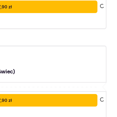
,90 zł
świec)
,90 zł