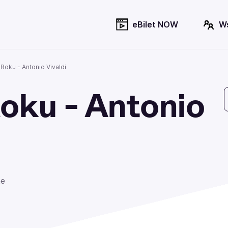
eBilet NOW
W
Roku - Antonio Vivaldi
oku - Antonio
ne