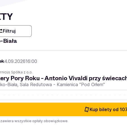
ETY
Filtruj
o-Biała
ek
4.09.2026
16:00
nicus Spółka z o.o.
ery Pory Roku - Antonio Vivaldi przy świecac
sko-Biała,
Sala Redutowa - Kamienica "Pod Orłem"
Kup bilety
od 107
zawiera wszystkie opłaty obowiązkowe.