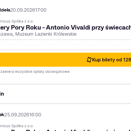
ziela
20.09.2026
17:00
nicus Spółka z o.o.
ery Pory Roku - Antonio Vivaldi przy świecac
szawa,
Muzeum Łazienki Królewskie
Kup bilety
od 128
zawiera wszystkie opłaty obowiązkowe.
in
ek
25.09.2026
16:00
nicus Spółka z o.o.