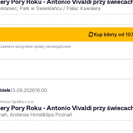
ery Pory Roku - Antonio Vivaldi przy świecac
rklaniec,
Park w Świerklańcu / Pałac Kawalera
Kup bilety
od 107
zawiera wszystkie opłaty obowiązkowe.
ń
ziela
13.09.2026
16:00
nicus Spółka z o.o.
ery Pory Roku - Antonio Vivaldi przy świecac
nań,
Andersia Hotel&Spa Poznań