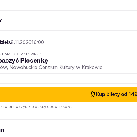
w
ziela
8.11.2026
16:00
RT MAŁGORZATA WNUK
baczyć Piosenkę
ków,
Nowohuckie Centrum Kultury w Krakowie
Kup bilety
od 149
zawiera wszystkie opłaty obowiązkowe.
in