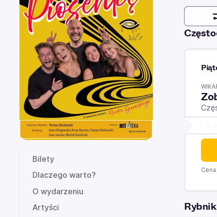
Częst
Piąt
WIKA
Zo
Czę
Bilety
Cena 
Dlaczego warto?
O wydarzeniu
Rybnik
Artyści