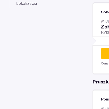
Lokalizacja
Sob
WIKA
Zo
Ryb
Cena 
Prusz
Poni
WIKA