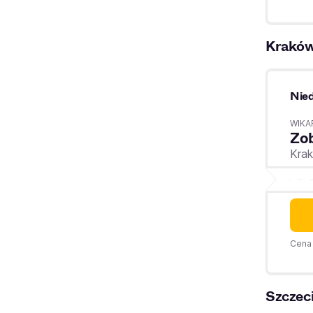
Krakó
Nied
WIKA
Zo
Kra
Cena 
Szczec