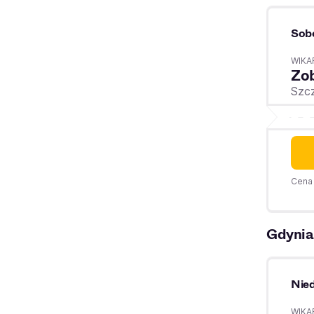
Sob
WIKA
Zo
Szc
Cena 
Gdynia
Nied
WIKA