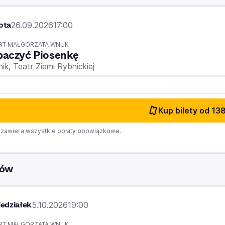
ota
26.09.2026
17:00
RT MAŁGORZATA WNUK
baczyć Piosenkę
nik,
Teatr Ziemi Rybnickiej
Kup bilety
od 138
zawiera wszystkie opłaty obowiązkowe.
ków
edziałek
5.10.2026
19:00
RT MAŁGORZATA WNUK