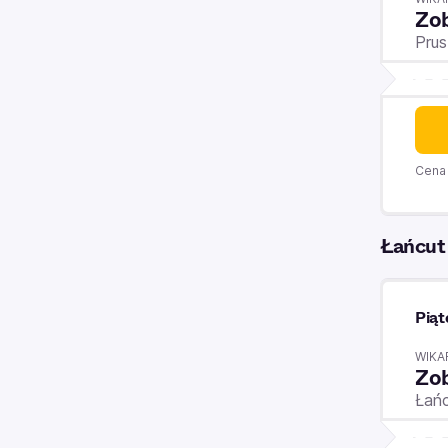
Zo
Pru
Cena 
Łańcut
Piąt
WIKA
Zo
Łań