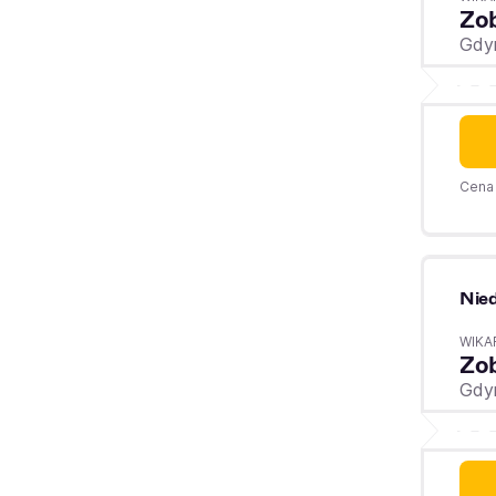
Zo
Gdy
Cena 
Nied
WIKA
Zo
Gdy