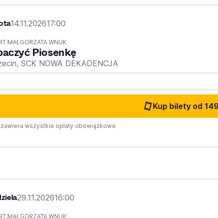
ota
14.11.2026
17:00
RT MAŁGORZATA WNUK
baczyć Piosenkę
zecin,
SCK NOWA DEKADENCJA
Kup bilety
od 149
zawiera wszystkie opłaty obowiązkowe.
ziela
29.11.2026
16:00
RT MAŁGORZATA WNUK