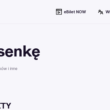
eBilet NOW
W
senkę
ów i inne
ETY