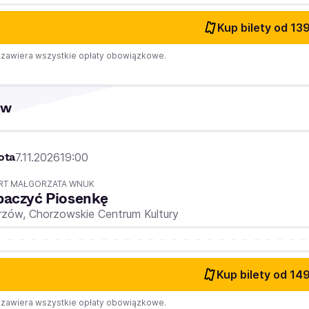
Kup bilety
od 139
zawiera wszystkie opłaty obowiązkowe.
ów
ota
7.11.2026
19:00
RT MAŁGORZATA WNUK
baczyć Piosenkę
rzów,
Chorzowskie Centrum Kultury
Kup bilety
od 149
zawiera wszystkie opłaty obowiązkowe.