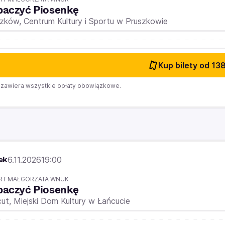
baczyć Piosenkę
szków,
Centrum Kultury i Sportu w Pruszkowie
Kup bilety
od 138
zawiera wszystkie opłaty obowiązkowe.
ek
6.11.2026
19:00
RT MAŁGORZATA WNUK
baczyć Piosenkę
cut,
Miejski Dom Kultury w Łańcucie