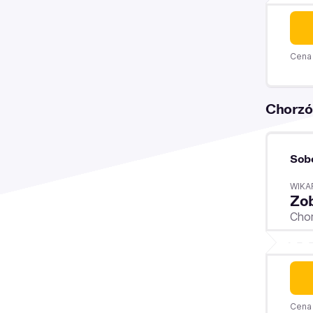
Cena 
Chorz
Sob
WIKA
Zo
Cho
Cena 