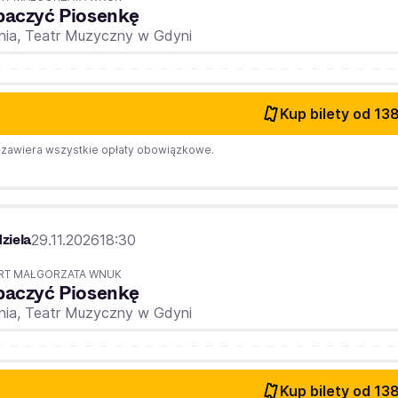
baczyć Piosenkę
nia,
Teatr Muzyczny w Gdyni
Kup bilety
od 138
zawiera wszystkie opłaty obowiązkowe.
ziela
29.11.2026
18:30
RT MAŁGORZATA WNUK
baczyć Piosenkę
nia,
Teatr Muzyczny w Gdyni
Kup bilety
od 138