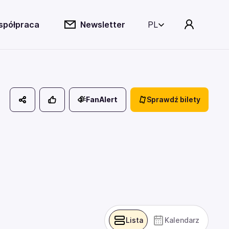
spółpraca
Newsletter
PL
FanAlert
Sprawdź bilety
Lista
Kalendarz