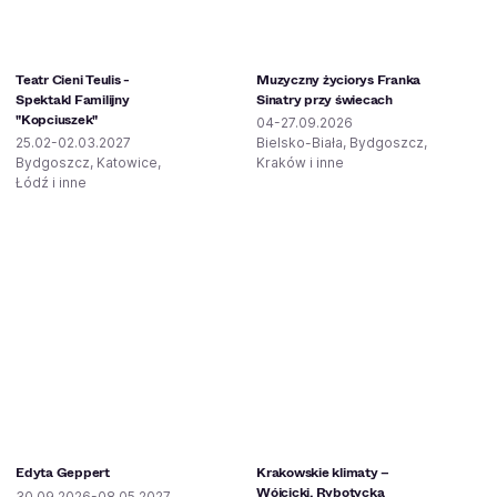
Teatr Cieni Teulis -
Muzyczny życiorys Franka
Spektakl Familijny
Sinatry przy świecach
"Kopciuszek"
04-27.09.2026
25.02-02.03.2027
Bielsko-Biała, Bydgoszcz,
Bydgoszcz, Katowice,
Kraków i inne
Łódź i inne
Edyta Geppert
Krakowskie klimaty –
Wójcicki, Rybotycka
30.09.2026-08.05.2027