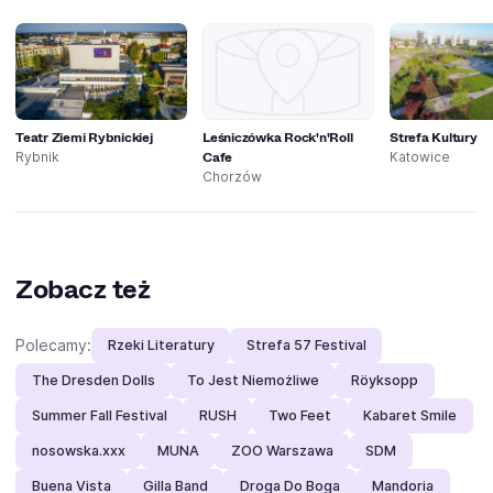
Teatr Ziemi Rybnickiej
Leśniczówka Rock'n'Roll
Strefa Kultury
Cafe
Rybnik
Katowice
Chorzów
Zobacz też
Polecamy:
Rzeki Literatury
Strefa 57 Festival
The Dresden Dolls
To Jest Niemożliwe
Röyksopp
Summer Fall Festival
RUSH
Two Feet
Kabaret Smile
nosowska.xxx
MUNA
ZOO Warszawa
SDM
Buena Vista
Gilla Band
Droga Do Boga
Mandoria