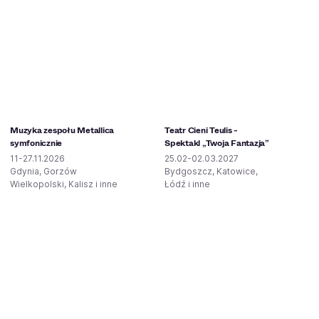
Muzyka zespołu Metallica
Teatr Cieni Teulis -
symfonicznie
Spektakl „Twoja Fantazja”
11-27.11.2026
25.02-02.03.2027
Gdynia, Gorzów
Bydgoszcz, Katowice,
Wielkopolski, Kalisz i inne
Łódź i inne