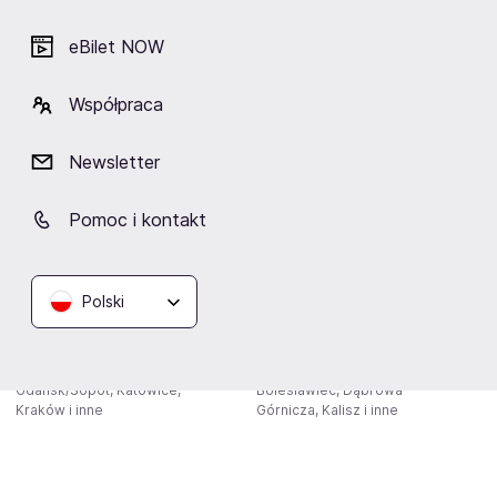
Bełchatów, Oświęcim,
02.09-24.11.2026
Pszczyna i inne
Białystok, Katowice,
eBilet NOW
Kielce i inne
Współpraca
Newsletter
Pomoc i kontakt
Polski
Musical Metro! To już 35 lat!
My Fair Lady
29.11.2026-05.06.2027
08.11-10.12.2026
Gdańsk/Sopot, Katowice,
Bolesławiec, Dąbrowa
Kraków i inne
Górnicza, Kalisz i inne