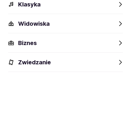
Klasyka
Polecamy
Widowiska
Biznes
Zwiedzanie
Wielki Gatsby
Koncert przy świecach:
Tribute to Michael Jackson
22-30.08.2026
Bydgoszcz, Gdańsk,
Gdynia i inne