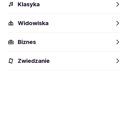
Klasyka
Widowiska
Szczegóły
Opis
Wydarzenia
Fani lubią też
Biznes
Szczegóły
Zwiedzanie
44 lata
wiek:
02.05.1982
data urodzenia:
Warszawa, Polska
miejsce urodzenia:
dziennikarz radiowy i telewizyjny ·
dyscyplina:
prezenter · DJ
social media: