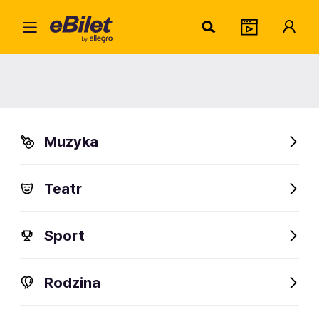
Piotr
Home
Artysta
Piotr Kędzierski
Piotr Kędzierski
Muzyka
Sprawdź wydarzenia
Teatr
FanAlert
Sport
Rodzina