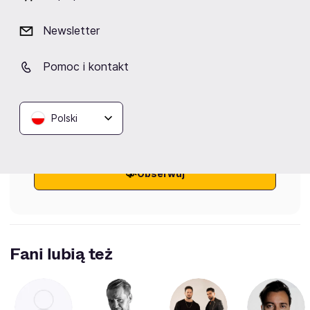
Newsletter
Aktualne
Wybrane dla Ciebie
Zakończone
Pomoc i kontakt
Brak aktualnych wydarzeń
Polski
Kliknij „Obserwuj”, a prześlemy do Ciebie
wiadomość o wydarzeniach artysty/ki.
Obserwuj
Fani lubią też