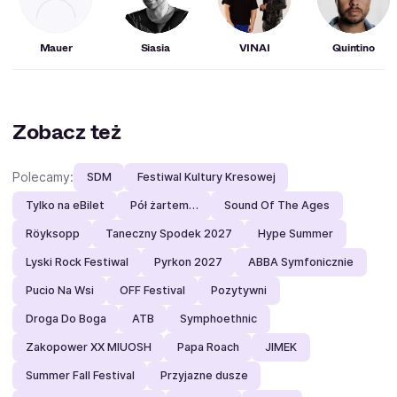
Mauer
Siasia
VINAI
Quintino
Zobacz też
Polecamy:
SDM
Festiwal Kultury Kresowej
Tylko na eBilet
Pół żartem…
Sound Of The Ages
Röyksopp
Taneczny Spodek 2027
Hype Summer
Lyski Rock Festiwal
Pyrkon 2027
ABBA Symfonicznie
Pucio Na Wsi
OFF Festival
Pozytywni
Droga Do Boga
ATB
Symphoethnic
Zakopower XX MIUOSH
Papa Roach
JIMEK
Summer Fall Festival
Przyjazne dusze