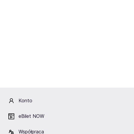
Bezpośredni, popkulturowy, dynamiczny. Łączy pasję do
muzyki z mediami. Czynnie występuje jako DJ, angażuje
się w projekty multimedialne i podcasty.
Dlaczego warto go znać?
Obecność we wszystkich głównych formach mediów (radio,
TV, internet)
Twórca i prowadzący audycje dla szerokiej publiczności
Współpraca z topowymi osobowościami (m.in. Wojewódzki)
Nowoczesne podejście do formatu radiowego i
podcastowego
Kategorie:
Konto
dziennikarki/dziennikarze
DJe
eBilet NOW
Współpraca
Wydarzenia