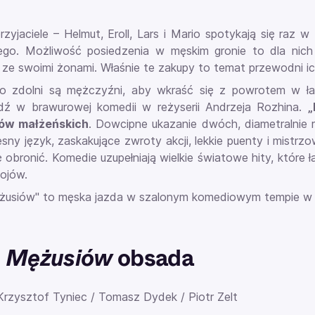
przyjaciele – Helmut, Eroll, Lars i Mario spotykają się ra
go. Możliwość posiedzenia w męskim gronie to dla nich 
ze swoimi żonami. Właśnie te zakupy to temat przewodni i
 zdolni są mężczyźni, aby wkraść się z powrotem w ła
ź w brawurowej komedii w reżyserii Andrzeja Rozhina.
„
ów małżeńskich
. Dowcipne ukazanie dwóch, diametralnie r
sny język, zaskakujące zwroty akcji, lekkie puenty i mistrz
ę obronić. Komedie uzupełniają wielkie światowe hity, które 
bojów.
żusiów" to męska jazda w szalonym komediowym tempie w gw
b Mężusiów
obsada
rzysztof Tyniec / Tomasz Dydek / Piotr Zelt