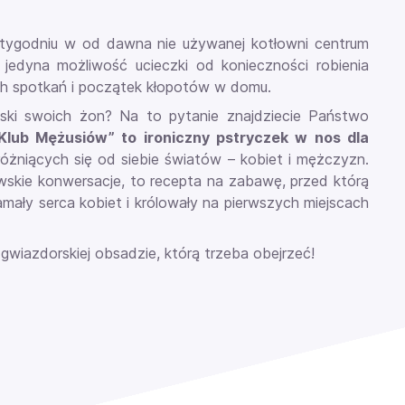
z w tygodniu w od dawna nie używanej kotłowni centrum
jedyna możliwość ucieczki od konieczności robienia
ch spotkań i początek kłopotów w domu.
ski swoich żon? Na to pytanie znajdziecie Państwo
Klub Mężusiów” to ironiczny pstryczek w nos dla
óżniących się od siebie światów – kobiet i mężczyzn.
owskie konwersacje, to recepta na zabawę, przed którą
łamały serca kobiet i królowały na pierwszych miejscach
iazdorskiej obsadzie, którą trzeba obejrzeć!