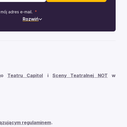
mój adres e-mail.
Rozwiń
ego
Teatru Capitol
i
Sceny Teatralnej NOT
w
ązującym regulaminem
.