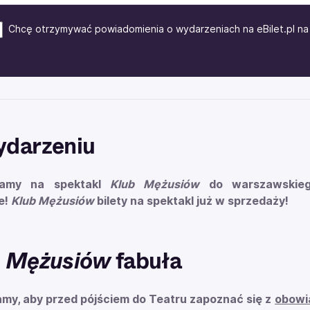
Chcę otrzymywać powiadomienia o wydarzeniach na eBilet.pl na 
ydarzeniu
zamy na spektakl
Klub Mężusiów
do warszawski
e!
Klub Mężusiów
bilety na spektakl już w sprzedaży!
b Mężusiów
fabuła
my, aby przed pójściem do Teatru zapoznać się z
obowi