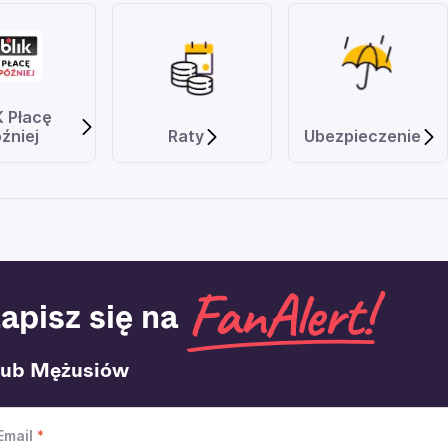
K Płacę
źniej
Raty
Ubezpieczenie
apisz się na
lub Mężusiów
Email