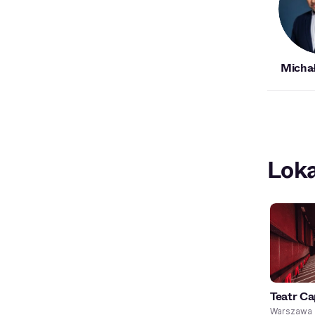
Michał
Loka
Teatr Ca
Warszawa