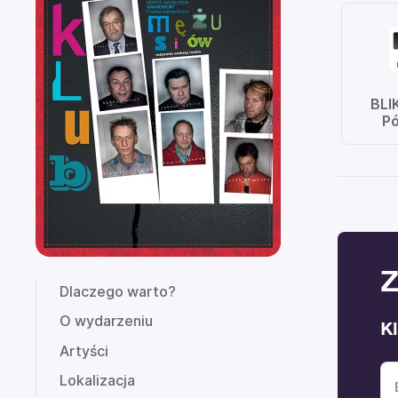
BLI
Pó
Z
Dlaczego warto?
O wydarzeniu
K
Artyści
Lokalizacja