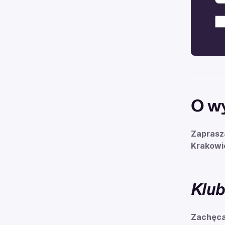
O w
Zapras
Krakowi
Klu
Zachęca