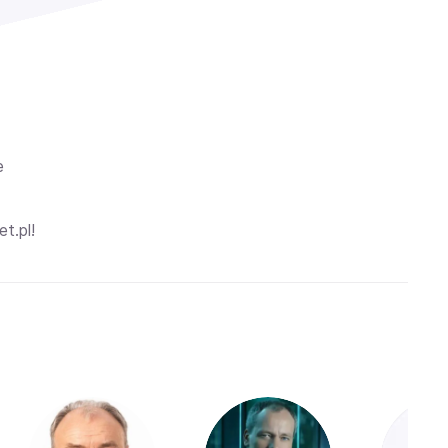
e
et.pl!