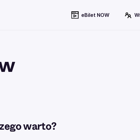
eBilet NOW
W
ów
zego warto?