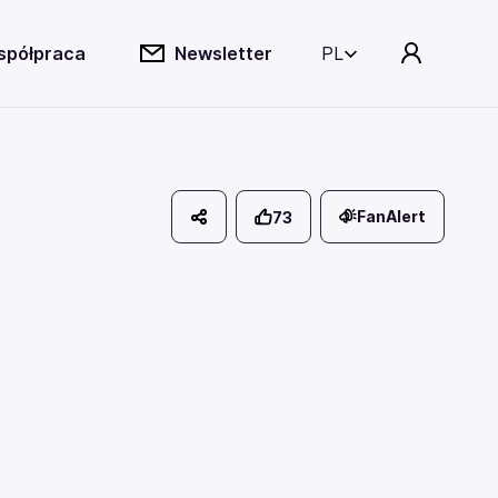
spółpraca
Newsletter
PL
FanAlert
73