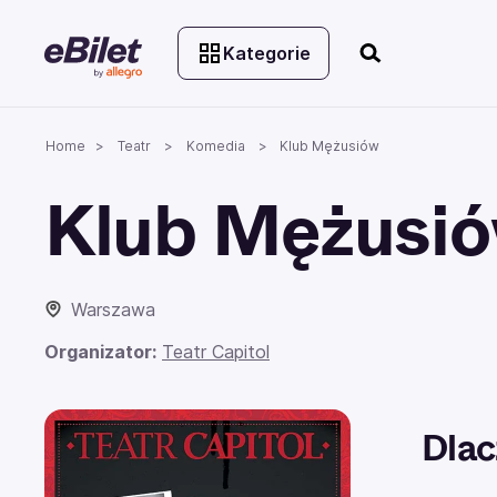
Kategorie
Home
Teatr
Komedia
Klub Mężusiów
Klub Mężusi
Warszawa
Organizator:
Teatr Capitol
Dlac