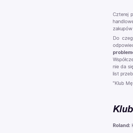
Czterej 
handlowe
zakupów 
Do czego
odpowied
problem
Współcze
nie da si
list prze
"Klub Mę
Klu
Roland:
K