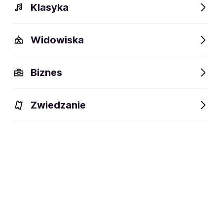
Klasyka
Widowiska
Biznes
Zwiedzanie
Bilety
Dlaczego warto?
O wydarzeniu
Artyści
BILETY
Filtruj