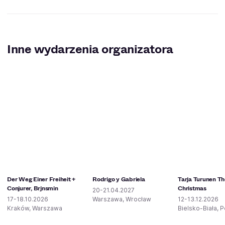
Inne wydarzenia organizatora
Der Weg Einer Freiheit +
Rodrigo y Gabriela
Tarja Turunen The
Conjurer, Brjnsmin
Christmas
20-21.04.2027
17-18.10.2026
Warszawa, Wrocław
12-13.12.2026
Kraków, Warszawa
Bielsko-Biała, 