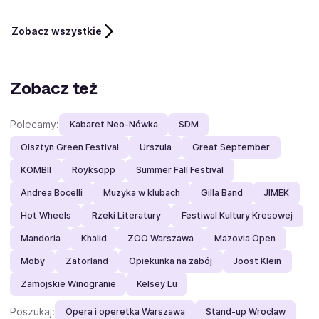
Zobacz wszystkie
Zobacz też
Polecamy:
Kabaret Neo-Nówka
SDM
Olsztyn Green Festival
Urszula
Great September
KOMBII
Röyksopp
Summer Fall Festival
Andrea Bocelli
Muzyka w klubach
Gilla Band
JIMEK
Hot Wheels
Rzeki Literatury
Festiwal Kultury Kresowej
Mandoria
Khalid
ZOO Warszawa
Mazovia Open
Moby
Zatorland
Opiekunka na zabój
Joost Klein
Zamojskie Winogranie
Kelsey Lu
Poszukaj:
Opera i operetka Warszawa
Stand-up Wrocław