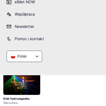
eBilet NOW
Artyści
Współpraca
Newsletter
Pomoc i kontakt
King Woman
Polski
Lokalizacja
Klub Hydrozagadka
Warszawa