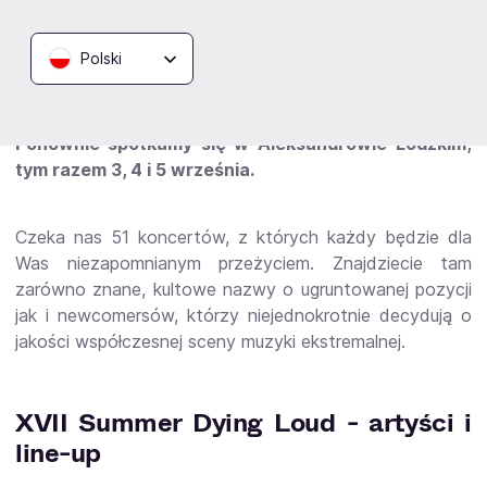
Pure Bedlam, Saturnalia Temple.
Polski
Nadszedł kres wyczekiwań! Za sprawą Summer
Dying Loud, już po raz siedemnasty, zapraszamy
Was w podróż po świecie dźwięków niepokornych.
Ponownie spotkamy się w Aleksandrowie Łódzkim,
tym razem 3, 4 i 5 września.
Czeka nas 51 koncertów, z których każdy będzie dla
Was niezapomnianym przeżyciem. Znajdziecie tam
zarówno znane, kultowe nazwy o ugruntowanej pozycji
jak i newcomersów, którzy niejednokrotnie decydują o
jakości współczesnej sceny muzyki ekstremalnej.
XVII Summer Dying Loud - artyści i
line-up