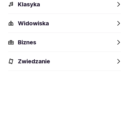
Klasyka
Widowiska
Biznes
Zwiedzanie
Bilety
Dlaczego warto?
O wydarzeniu
Artyści
BILETY
Filtruj