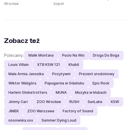
Wrocław
Sopot
Zobacz też
Polecamy:
Malik Montana
Pucio Na Wsi
Droga Do Boga
Louis Villain
XTB KSW 121
Khalid
Mała Armia Janosika
Pozytywni
Prezent urodzinowy
Wiktor Waligóra
Papugarnia w Gdańsku
Epic Rock
Harlem Globetrotters
MUNA
Muzyka w klubach
Jimmy Carr
ZOO Wrocław
RUSH
SunLake
KSW
JIMEK
ZOO Warszawa
Factory of Sound
nosowska.xxx
Summer Dying Loud