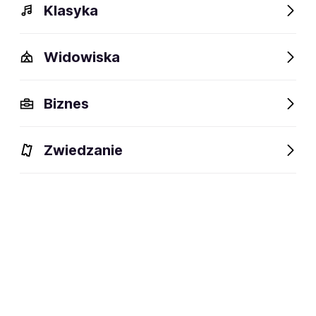
Klasyka
Widowiska
Biznes
Zwiedzanie
Dlaczego warto?
O wydarzeniu
Lokalizacja
Dlaczego warto?