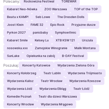
Polecamy:
Rockowizna Festiwal
TOREWAR
Kabaret Neo-Nówka
ZOO Warszawa
TOP of the TOP
Beata x KAMP!
Seb Lowe
The Dresden Dolls
Joost Klein
FAME 32
Epic Rock
Przyjazne dusze
Pyrkon 2027
panicbaby
Symphoethnic
Kabaret Smile
Kelsey Lu
XTB KSW 121
Urszula
nosowska.xxx
Zamojskie Winogranie
Malik Montana
SunLake
Opiekunka na zabój
B-DAY Festival
Poszukaj:
Koncerty Katowice
Wydarzenia Zielona Góra
Koncerty Kołobrzeg
Teatr Lublin
Wydarzenia Trójmiasto
Wydarzenia Kalisz
Teatr Wrocław
Wydarzenia Rzeszow
Wydarzenia Łódź
Wydarzenia Elbląg
Teatr Łódź
Komedie Poznań
Teatr dla dzieci Warszawa
Koncerty Wrocław
Wydarzenia Mrągowo