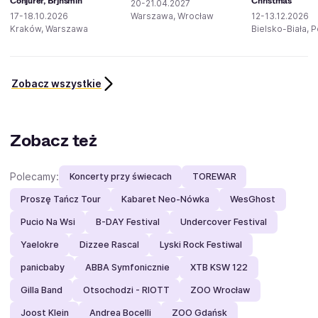
Conjurer, Brjnsmin
Christmas
20-21.04.2027
17-18.10.2026
Warszawa, Wrocław
12-13.12.2026
Kraków, Warszawa
Bielsko-Biała, 
Zobacz wszystkie
Zobacz też
Polecamy:
Koncerty przy świecach
TOREWAR
Proszę Tańcz Tour
Kabaret Neo-Nówka
WesGhost
Pucio Na Wsi
B-DAY Festival
Undercover Festival
Yaelokre
Dizzee Rascal
Lyski Rock Festiwal
panicbaby
ABBA Symfonicznie
XTB KSW 122
Gilla Band
Otsochodzi - RIOTT
ZOO Wrocław
Joost Klein
Andrea Bocelli
ZOO Gdańsk