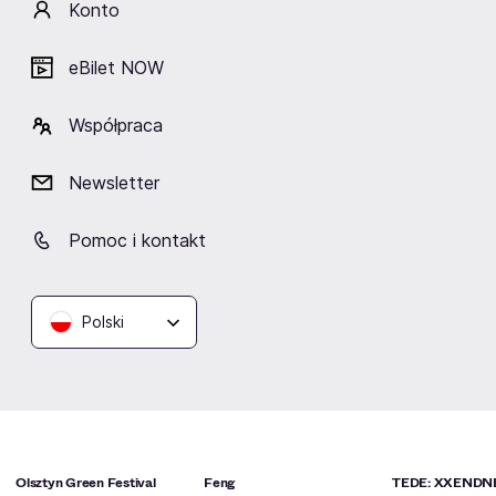
Konto
Klub Hydrozagadka
eBilet NOW
Warszawa
Współpraca
Newsletter
Podobne wydarzenia
Pomoc i kontakt
Polski
Olsztyn Green Festival
Feng
TEDE: XXENDN