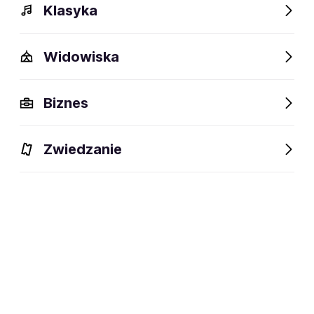
Klasyka
Widowiska
Biznes
Zwiedzanie
Dlaczego warto?
O wydarzeniu
Lokalizacja
Dlaczego warto?