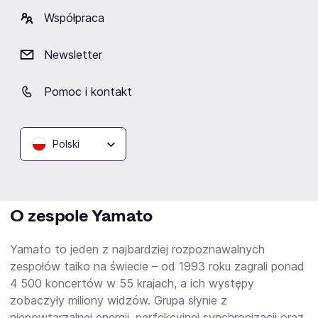
O wydarzeniu
Współpraca
Japońska grupa Yamato – The Drummers of Japan
Newsletter
ponownie odwiedzi nasz kraj. W listopadzie
2026roku zespół zaprezentuje nowe show pt. „Hito
Pomoc i kontakt
no Chikara – The Power of Human Strength” w
ramach światowego tourne. Artyści wystąpią aż w 8
polskich miastach: Gdyni, Częstochowie,
Polski
Katowicach, Warszawie, Łodzi, Krakowie, Bielsku-
Białej oraz Wrocławiu.
O zespole Yamato
Yamato to jeden z najbardziej rozpoznawalnych
zespołów taiko na świecie – od 1993 roku zagrali ponad
4 500 koncertów w 55 krajach, a ich występy
zobaczyły miliony widzów. Grupa słynie z
niepowtarzalnej energii, perfekcyjnej synchronizacji oraz