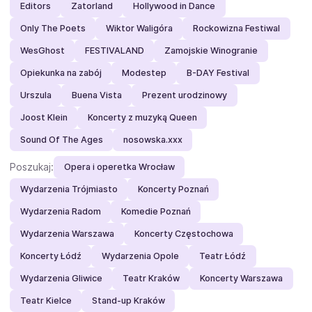
Editors
Zatorland
Hollywood in Dance
Only The Poets
Wiktor Waligóra
Rockowizna Festiwal
WesGhost
FESTIVALAND
Zamojskie Winogranie
Opiekunka na zabój
Modestep
B-DAY Festival
Urszula
Buena Vista
Prezent urodzinowy
Joost Klein
Koncerty z muzyką Queen
Sound Of The Ages
nosowska.xxx
Poszukaj:
Opera i operetka Wrocław
Wydarzenia Trójmiasto
Koncerty Poznań
Wydarzenia Radom
Komedie Poznań
Wydarzenia Warszawa
Koncerty Częstochowa
Koncerty Łódź
Wydarzenia Opole
Teatr Łódź
Wydarzenia Gliwice
Teatr Kraków
Koncerty Warszawa
Teatr Kielce
Stand-up Kraków