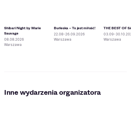
Shibari Night by Marie
Burleska – To jest miłość!
THE BEST OF S
Sauvage
22.08-26.09.2026
03.09-30.10.20
08.08.2026
Warszawa
Warszawa
Warszawa
Inne wydarzenia organizatora