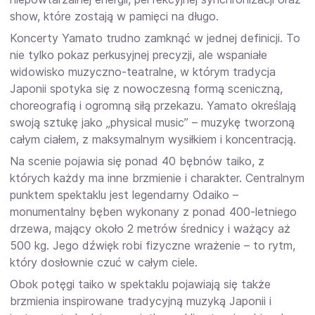
show, które zostają w pamięci na długo.
Koncerty Yamato trudno zamknąć w jednej definicji. To
nie tylko pokaz perkusyjnej precyzji, ale wspaniałe
widowisko muzyczno-teatralne, w którym tradycja
Japonii spotyka się z nowoczesną formą sceniczną,
choreografią i ogromną siłą przekazu. Yamato określają
swoją sztukę jako „physical music” – muzykę tworzoną
całym ciałem, z maksymalnym wysiłkiem i koncentracją.
Na scenie pojawia się ponad 40 bębnów taiko, z
których każdy ma inne brzmienie i charakter. Centralnym
punktem spektaklu jest legendarny Odaiko –
monumentalny bęben wykonany z ponad 400-letniego
drzewa, mający około 2 metrów średnicy i ważący aż
500 kg. Jego dźwięk robi fizyczne wrażenie – to rytm,
który dosłownie czuć w całym ciele.
Obok potęgi taiko w spektaklu pojawiają się także
brzmienia inspirowane tradycyjną muzyką Japonii i