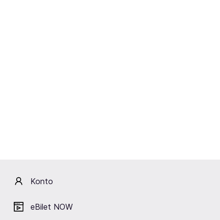
Zapisz się na
Yamato – The Drummers of Japan
Email
Zapisz się na FanAlert
Chcę otrzymywać powiadomienia o wydarzeniach na
eBilet.pl na mój adres e-mail.
Rozwiń
Konto
eBilet NOW