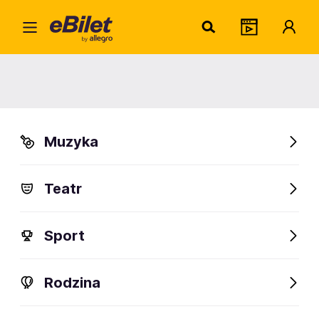
Home
Widowiska
Rewie | Show
Yamato – The Drummers
of Japan
Yamato – The Drummers of
Japan
Muzyka
04-29.11.2026
Gdynia, Częstochowa, Katowice i inne
Teatr
Organizator:
High Note Events Sp. z o.o. S.k.
Sprawdź bilety
Sport
FanAlert
49
Rodzina