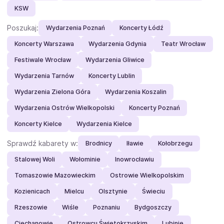
KSW
Poszukaj:
Wydarzenia Poznań
Koncerty Łódź
Koncerty Warszawa
Wydarzenia Gdynia
Teatr Wrocław
Festiwale Wrocław
Wydarzenia Gliwice
Wydarzenia Tarnów
Koncerty Lublin
Wydarzenia Zielona Góra
Wydarzenia Koszalin
Wydarzenia Ostrów Wielkopolski
Koncerty Poznań
Koncerty Kielce
Wydarzenia Kielce
Sprawdź kabarety w:
Brodnicy
Iławie
Kołobrzegu
Stalowej Woli
Wołominie
Inowrocławiu
Tomaszowie Mazowieckim
Ostrowie Wielkopolskim
Kozienicach
Mielcu
Olsztynie
Świeciu
Rzeszowie
Wiśle
Poznaniu
Bydgoszczy
Ciechanowie
Ostrowcu Świętokrzyskim
Lubinie