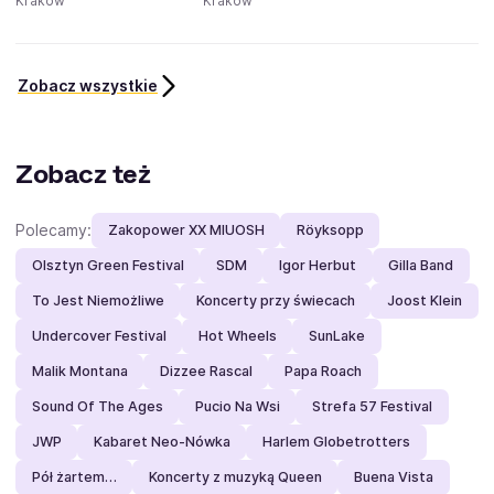
Kraków
Kraków
Zobacz wszystkie
Zobacz też
Polecamy:
Zakopower XX MIUOSH
Röyksopp
Olsztyn Green Festival
SDM
Igor Herbut
Gilla Band
To Jest Niemożliwe
Koncerty przy świecach
Joost Klein
Undercover Festival
Hot Wheels
SunLake
Malik Montana
Dizzee Rascal
Papa Roach
Sound Of The Ages
Pucio Na Wsi
Strefa 57 Festival
JWP
Kabaret Neo-Nówka
Harlem Globetrotters
Pół żartem…
Koncerty z muzyką Queen
Buena Vista