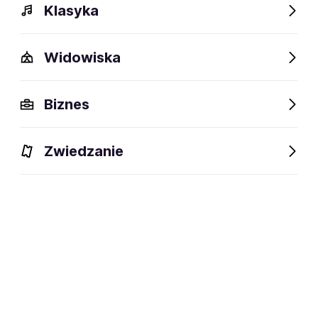
Klasyka
Widowiska
Biznes
Zwiedzanie
Dlaczego warto?
O wydarzeniu
Lokalizacja
Dlaczego warto?