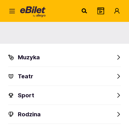
Home
Widowiska
Rewie | Show
Wieczór z Burleską
Wieczór z Burleską
Muzyka
Kraków
Organizator:
KOSTA SPÓŁKA Z OGRANICZONĄ ODPOWIEDZIALNOŚCIĄ
Teatr
Sport
FanAlert
32
Rodzina