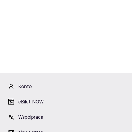
Deser: Ciasto czekoladowe sacher z marmoladą
brzoskwiniową
Opcja 2, wegetariańska, 150 zł/os. (godz. 17:30)
Makaron Pappardelle z borowikami, rozmarynem i oliwą
truflową w sosie śmietanowym z parmezanem.
Deser: Ciasto czekoladowe sacher z marmoladą
brzoskwiniową
Opcja 3, bez kolacji, 89zł/os. (godz. 18:00)
Lokalizacja
Konto
eBilet NOW
Współpraca
Piwnica pod Złotą Pipą
Kraków