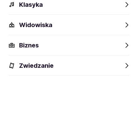
Klasyka
Widowiska
Biznes
Zwiedzanie
Bilety
Dlaczego warto?
O wydarzeniu
Lokalizacj
BILETY
Filtruj