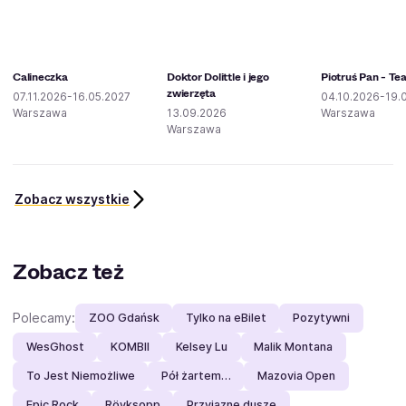
Calineczka
Doktor Dolittle i jego
Piotruś Pan - Tea
zwierzęta
07.11.2026-16.05.2027
04.10.2026-19.
Warszawa
13.09.2026
Warszawa
Warszawa
Zobacz wszystkie
Zobacz też
Polecamy:
ZOO Gdańsk
Tylko na eBilet
Pozytywni
WesGhost
KOMBII
Kelsey Lu
Malik Montana
To Jest Niemożliwe
Pół żartem…
Mazovia Open
Epic Rock
Röyksopp
Przyjazne dusze