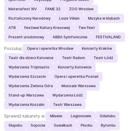
Materiafest XIV
FAME 32
ZOO Wrocław
Roztańczony Narodowy
Louis Villain
Muzyka w klubach
ATB
Festiwal Kultury Kresowej
Two Feet
Prezent urodzinowy
ABBA Symfonicznie
FESTIVALAND
Poszukaj:
Opera i operetka Wrocław
Koncerty Kraków
Teatr dla dzieci Katowice
Teatr Radom
Teatr Łódź
Wydarzenia Trójmiasto
Koncerty Katowice
Wydarzenia Szczecin
Opera i operetka Poznań
Wydarzenia Zielona Góra
Musicale Warszawa
Stand-up Warszawa
Wydarzenia Łódź
Wydarzenia Koszalin
Teatr Warszawa
Sprawdź kabarety w:
Mławie
Legionowie
Gdańsku
Słupsku
Sopocie
Suwałkach
Płocku
Bytomiu