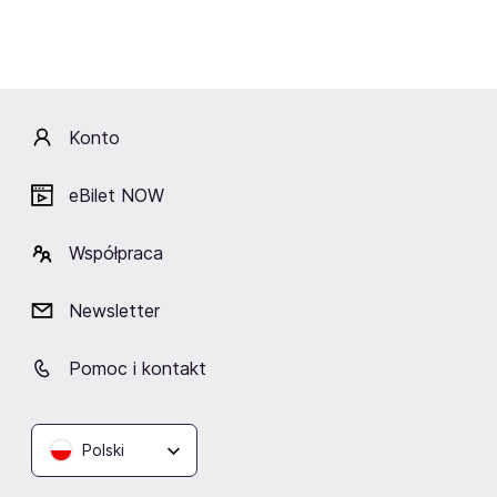
ekspresję i sceniczne osobowości, które nie boją się
błyszczeć. „Złote Hollywood” to nie tylko pokaz burleski
– to feeria emocji, brokatu i pełnokrwistej rozrywki.
Konto
Poznaj gwiazdy wieczoru:
Kate Rex – charyzmatyczna artystka, która przenosi
eBilet NOW
widzów do lat 50. Inspirowana Marilyn Monroe i Złotą Erą
Hollywood, łączy klasykę z nowoczesnością. Jej
hipnotyzujący głos prowadzi show i tworzy niezapomniany
klimat.
Współpraca
Pony Boy – rozbrykany kuc polskiej burleski, mistrz humoru i
stylu. Od klasyki po fetysz, zawsze z kreatywną transformacją
i odrobiną brokatu.
Newsletter
Miss Mistress – specjalistka klasycznej burleski, inspirowana
Sally Rand i Ditą Von Teese. Uczestniczka „Mam Talent” i
Pomoc i kontakt
zdobywczyni tytułu Królowej Klasycznej Burleski. Eteryczna i
pełna zmysłowości.
Produkcja spektaklu – Pony Boy Burlesque
Polski